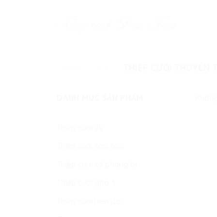
Skip
to
content
TRANG CHỦ
/
THIỆP CƯỚI TRUYỀN 
DANH MỤC SẢN PHẨM
Không
Thiệp cưới 2k
Thiệp cưới cao cấp
Thiệp cưới có phòng bì
Thiệp cưới gấp 3
Thiệp cưới hiện đại