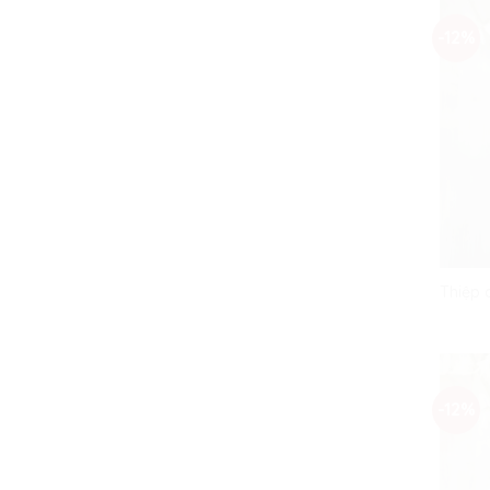
-12%
Thiệp 
-12%