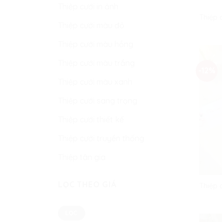
Thiệp cưới in ảnh
Thiệp 
Thiệp cưới màu đỏ
Thiệp cưới màu hồng
Thiệp cưới màu trắng
-12%
Thiệp cưới màu xanh
Thiệp cưới sang trọng
Thiệp cưới thiết kế
Thiệp cưới truyền thống
Thiệp tân gia
LỌC THEO GIÁ
Thiệp 
Giá
Giá
LỌC
tối
tối
thiểu
đa