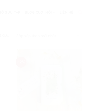
BỘ SƯU TẬP
BLOG CƯỚI HỎI
LIÊN HỆ
ết quả
-12%