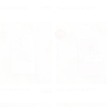
2.300
₫
cưới thiết kế TK02
Thiệp cưới thiết kế TK01
-12%
1.700
₫
cưới hiện đại ĐT222
Thiệp cưới hiện đại ĐT221
Giá
Giá
1.500
₫
gốc
hiện
là:
tại
1.700 ₫.
là:
1.500 ₫.