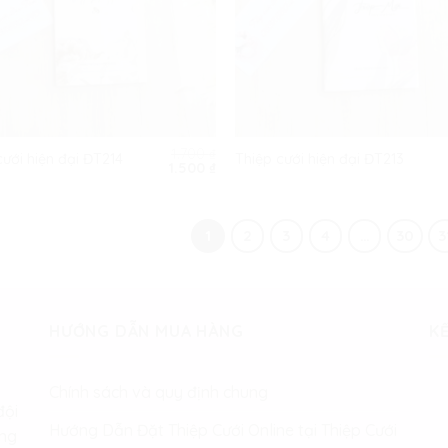
1.700
₫
cưới hiện đại ĐT214
Thiệp cưới hiện đại ĐT213
Giá
Giá
1.500
₫
gốc
hiện
là:
tại
1.700 ₫.
là:
1.500 ₫.
1
2
3
4
…
30
3
HƯỚNG DẪN MUA HÀNG
KẾ
Chính sách và quy định chung
đội
Hướng Dẫn Đặt Thiệp Cưới Online tại Thiệp Cưới
àng