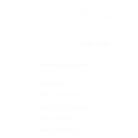
Skip
to
content
TRANG CHỦ
/
THIỆP CƯỚI
DANH MỤC SẢN PHẨM
Thiệp cưới 2k
Thiệp cưới cao cấp
Thiệp cưới có phòng bì
Thiệp cưới gấp 3
Thiệp cưới hiện đại