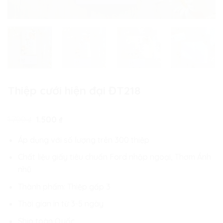
Thiệp cưới hiện đại ĐT218
Giá
Giá
1.700
₫
1.500
₫
gốc
hiện
là:
tại
Áp dụng với số lượng trên 300 thiệp
1.700 ₫.
là:
1.500 ₫.
Chất liệu giấy tiêu chuẩn Ford nhập ngoại, Thơm Ánh
nhũ
Thành phẩm: Thiệp gấp 3
Thời gian in từ 3-5 ngày
Ship toàn Quốc