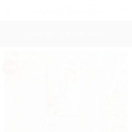
Skip
to
content
TRANG CHỦ
/
THIỆP CƯỚI HIỆN ĐẠI
-12%