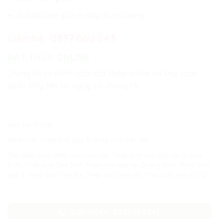
Giá đã bao gồm in đầy đủ nội dung
Liên hệ:
0337.660.243
ĐẶT THIỆP ONLINE
Chúng tôi có chính sách đặt thiệp online và Ship toàn
quốc. Hãy liên lạc ngay với chúng tôi
SKU:
HĐ-ĐT218
Danh mục:
Thiệp cưới gấp 3
,
Thiệp cưới hiện đại
Thẻ:
thiệp cưới
,
thiệp cưới cao cấp
,
Thiệp cưới cao cấp tại Quảng
Bình
,
Thiệp cưới Đan Tâm
,
Thiệp cưới đẹp tại Quảng Bình
,
Thiệp cưới
gấp 3
,
Thiệp cưới hiện đại
,
Thiệp cưới màu đỏ
,
Thiệp cưới màu hồng
GỌI NGAY: 0337660243