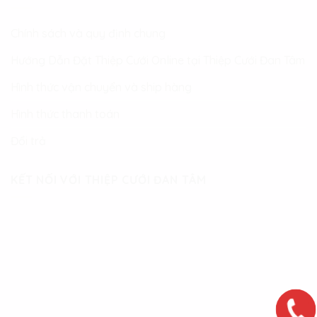
Chính sách và quy định chung
Hướng Dẫn Đặt Thiệp Cưới Online tại Thiệp Cưới Đan Tâm
Hình thức vận chuyển và ship hàng
Hình thức thanh toán
Đổi trả
KẾT NỐI VỚI THIỆP CƯỚI ĐAN TÂM