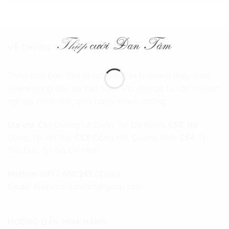
VỀ CHÚNG TÔI
Thiệp cưới Đan Tâm là cửa hàng kinh doanh thiệp cưới
Online hàng đầu tại Việt Nam. Với đội ngũ tư vấn chuyên
nghiệp, nhiệt tình, giao hàng nhanh chóng.
Địa chỉ:
CS1
: Đường Lê Duẩn, Tp. Đà Nẵng.
CS2
: Hà
Đông, Tp. Hà Nội.
CS3
: Đồng Hới, Quảng Bình.
CS4
: Tp.
Thủ Đức, Tp. Hồ Chí Minh
Hotline:
0337.660.243 (Zalo)
Email:
thiepcuoidantam@gmail.com
HƯỚNG DẪN MUA HÀNG