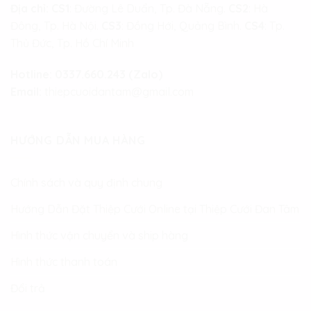
Địa chỉ:
CS1
: Đường Lê Duẩn, Tp. Đà Nẵng.
CS2
: Hà
Đông, Tp. Hà Nội.
CS3
: Đồng Hới, Quảng Bình.
CS4
: Tp.
Thủ Đức, Tp. Hồ Chí Minh
Hotline:
0337.660.243 (Zalo)
Email:
thiepcuoidantam@gmail.com
HƯỚNG DẪN MUA HÀNG
Chính sách và quy định chung
Hướng Dẫn Đặt Thiệp Cưới Online tại Thiệp Cưới Đan Tâm
Hình thức vận chuyển và ship hàng
Hình thức thanh toán
Đổi trả