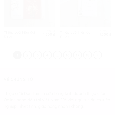
1.700
₫
1.700
₫
Thiệp cưới hiện đại
Thiệp cưới hiện đại
Giá
Giá
Giá
Gi
1.500
₫
1.500
₫
ĐT211
ĐT210
gốc
hiện
gốc
hi
là:
tại
là:
tạ
1.700 ₫.
là:
1.700 ₫.
là:
1.500 ₫.
1.
1
2
3
4
…
16
17
18
VỀ CHÚNG TÔI
Thiệp cưới Đan Tâm là cửa hàng kinh doanh thiệp cưới
Online hàng đầu tại Việt Nam. Với đội ngũ tư vấn chuyên
nghiệp, nhiệt tình, giao hàng nhanh chóng.