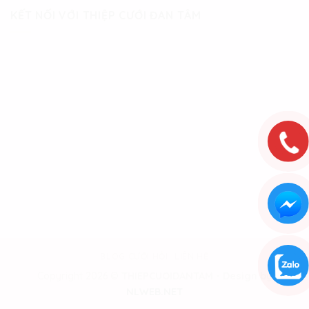
KẾT NỐI VỚI THIỆP CƯỚI ĐAN TÂM
BLOG CƯỚI HỎI
LIÊN HỆ
Copyright 2026 ©
THIEPCUOIDANTAM - Design by
NLWEB.NET