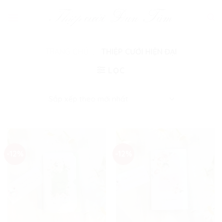
Skip
to
content
TRANG CHỦ
/
THIỆP CƯỚI HIỆN ĐẠI
LỌC
-12%
-12%