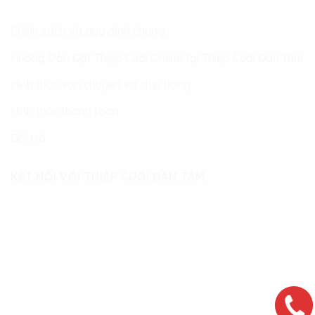
Chính sách và quy định chung
Hướng Dẫn Đặt Thiệp Cưới Online tại Thiệp Cưới Đan Tâm
Hình thức vận chuyển và ship hàng
Hình thức thanh toán
Đổi trả
KẾT NỐI VỚI THIỆP CƯỚI ĐAN TÂM