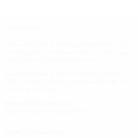
VỀ CHÚNG TÔI
Thiệp cưới Đan Tâm là cửa hàng kinh doanh thiệp cưới
Online hàng đầu tại Việt Nam. Với đội ngũ tư vấn chuyên
nghiệp, nhiệt tình, giao hàng nhanh chóng.
Địa chỉ:
CS1
: Đường Lê Duẩn, Tp. Đà Nẵng.
CS2
: Hà
Đông, Tp. Hà Nội.
CS3
: Đồng Hới, Quảng Bình.
CS4
: Tp.
Thủ Đức, Tp. Hồ Chí Minh
Hotline:
0337.660.243 (Zalo)
Email:
thiepcuoidantam@gmail.com
HƯỚNG DẪN MUA HÀNG