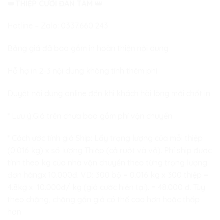
👑
THIỆP CƯỚI ĐAN TÂM
👑
Hotline – Zalo:
0337.660.243
Bảng giá đã bao gồm in hoàn thiện nội dung
Hỗ hợ in 2-3 nội dung không tính thêm phí
Duyệt nội dung online đến khi khách hài lòng mới chốt in
* Lưu ý:Giá trên chưa bao gồm phí vận chuyển
* Cách ước tính giá Ship: Lấy trọng lượng của mỗi thiệp
(0.016 kg) x số lượng Thiệp (cả ruột và vỏ). Phí ship được
tính theo kg của nhà vận chuyển theo từng trọng lượng
đơn hàngx 10.000đ. VD: 300 bộ = 0.016 kg x 300 thiệp =
4.8kg x 10.000đ/ kg (giá cước hiện tại). = 48.000 đ. Tùy
theo chặng, chặng gần giá có thể cao hơn hoặc thấp
hơn