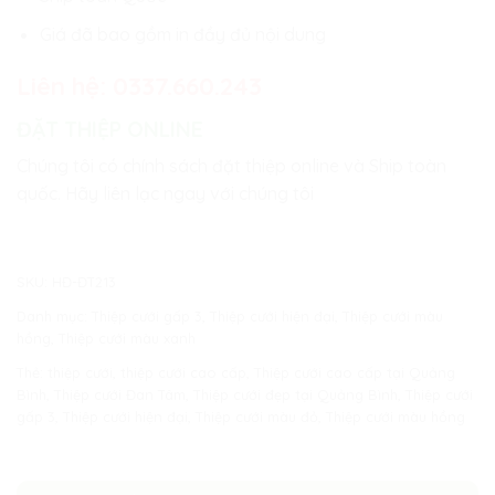
Giá đã bao gồm in đầy đủ nội dung
Liên hệ:
0337.660.243
ĐẶT THIỆP ONLINE
Chúng tôi có chính sách đặt thiệp online và Ship toàn
quốc. Hãy liên lạc ngay với chúng tôi
SKU:
HĐ-ĐT213
Danh mục:
Thiệp cưới gấp 3
,
Thiệp cưới hiện đại
,
Thiệp cưới màu
hồng
,
Thiệp cưới màu xanh
Thẻ:
thiệp cưới
,
thiệp cưới cao cấp
,
Thiệp cưới cao cấp tại Quảng
Bình
,
Thiệp cưới Đan Tâm
,
Thiệp cưới đẹp tại Quảng Bình
,
Thiệp cưới
gấp 3
,
Thiệp cưới hiện đại
,
Thiệp cưới màu đỏ
,
Thiệp cưới màu hồng