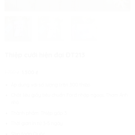
Thiệp cưới hiện đại ĐT213
Giá
Giá
1.700
₫
1.500
₫
gốc
hiện
là:
tại
Áp dụng với số lượng trên 300 thiệp
1.700 ₫.
là:
1.500 ₫.
Chất liệu giấy tiêu chuẩn Ford nhập ngoại, Thơm Ánh
nhũ
Thành phẩm: Thiệp gấp 3
Thời gian in từ 3-5 ngày
Ship toàn Quốc