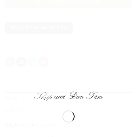
GỌI NGAY: 0337660243
ĐĂNG KÝ NHẬN TƯ VẤN
MÔ TẢ
ĐÁNH GIÁ (0)
Hãy inbox để được tư vấn tốt nhất: