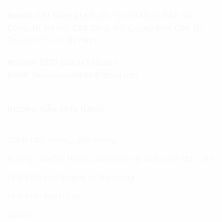
Địa chỉ:
CS1
: Đường Lê Duẩn, Tp. Đà Nẵng.
CS2
: Hà
Đông, Tp. Hà Nội.
CS3
: Đồng Hới, Quảng Bình.
CS4
: Tp.
Thủ Đức, Tp. Hồ Chí Minh
Hotline:
0337.660.243 (Zalo)
Email:
thiepcuoidantam@gmail.com
HƯỚNG DẪN MUA HÀNG
Chính sách và quy định chung
Hướng Dẫn Đặt Thiệp Cưới Online tại Thiệp Cưới Đan Tâm
Hình thức vận chuyển và ship hàng
Hình thức thanh toán
Đổi trả