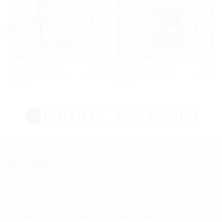
1.700
₫
1.700
₫
Thiệp cưới hiện đại
Thiệp cưới hiện đại
Giá
Giá
Giá
Gi
1.500
₫
1.500
₫
ĐT213
ĐT212
gốc
hiện
gốc
hi
là:
tại
là:
tạ
1.700 ₫.
là:
1.700 ₫.
là:
1.500 ₫.
1.
1
2
3
4
…
10
11
12
VỀ CHÚNG TÔI
Thiệp cưới Đan Tâm là cửa hàng kinh doanh thiệp cưới
Online hàng đầu tại Việt Nam. Với đội ngũ tư vấn chuyên
nghiệp, nhiệt tình, giao hàng nhanh chóng.