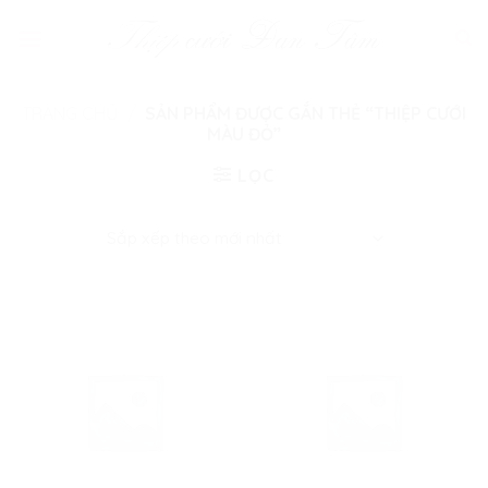
Skip
to
content
TRANG CHỦ
/
SẢN PHẨM ĐƯỢC GẮN THẺ “THIỆP CƯỚI
MÀU ĐỎ”
LỌC