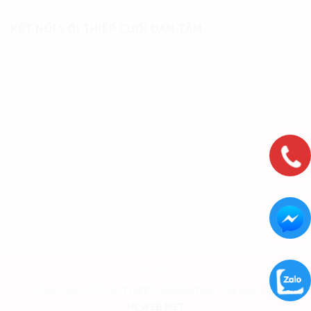
KẾT NỐI VỚI THIỆP CƯỚI ĐAN TÂM
BLOG CƯỚI HỎI
LIÊN HỆ
Copyright 2026 ©
THIEPCUOIDANTAM - Design by
NLWEB.NET