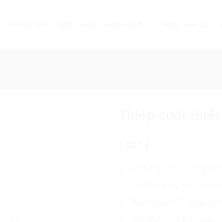
TRANG CHỦ
GIỚI THIỆU
THIỆP CƯỚI
THIỆP TÂN GIA
Thiệp cưới thiế
2.300
₫
Áp dụng với số lượng trê
Chất liệu giấy tiêu chuẩ
Thành phẩm: Thiệp gấp 3 
Thời gian in từ 3-5 ngày