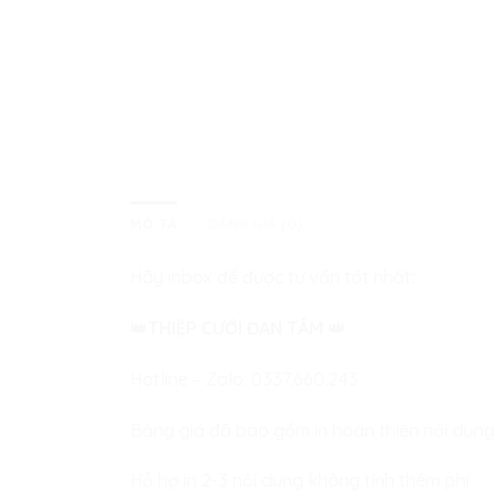
MÔ TẢ
ĐÁNH GIÁ (0)
Hãy inbox để được tư vấn tốt nhất:
👑
THIỆP CƯỚI ĐAN TÂM
👑
Hotline – Zalo:
0337.660.243
Bảng giá đã bao gồm in hoàn thiện nội dung
Hỗ hợ in 2-3 nội dung không tính thêm phí