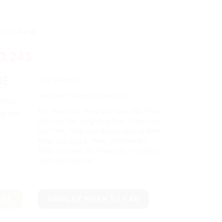
ủ nội dung
0.243
NE
SKU:
TK-ĐT02
Danh mục:
Thiệp cưới thiết kế
thiệp
Thẻ:
thiệp cưới
,
thiệp cưới cao cấp
,
Thiệp
y liên
cưới cao cấp tại Quảng Bình
,
Thiệp cưới
Đan Tâm
,
Thiệp cưới đẹp tại Quảng Bình
,
Thiệp cưới gấp 3
,
Thiệp cưới hiện đại
,
Thiệp cưới màu đỏ
,
Thiệp cưới màu hồng
,
thiệp cưới thiết kế
243
ĐĂNG KÝ NHẬN TƯ VẤN