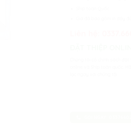
Ship toàn Quốc
Giá đã bao gồm in đầy đ
Liên hệ:
0337.66
ĐẶT THIỆP ONLI
Chúng tôi có chính sách đặt 
online và Ship toàn quốc. Hã
lạc ngay với chúng tôi
GỌI NGAY: 0337660