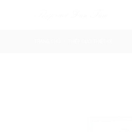
Skip
to
content
TRANG CHỦ
/
THIỆP CƯỚI THIẾT KẾ