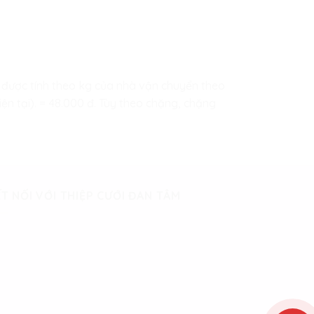
hip được tính theo kg của nhà vận chuyển theo
ện tại). = 48.000 đ. Tùy theo chặng, chặng
T NỐI VỚI THIỆP CƯỚI ĐAN TÂM