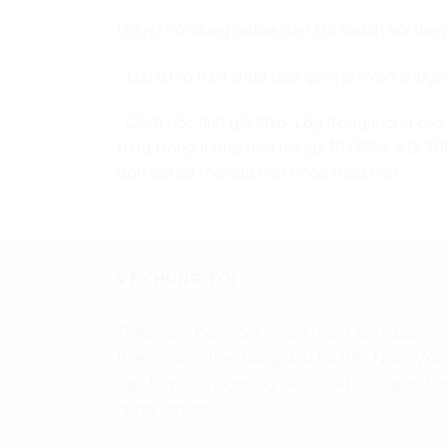
Duyệt nội dung online đến khi khách hài lòng
* Lưu ý:Giá trên chưa bao gồm phí vận chuyể
* Cách ước tính giá Ship: Lấy trọng lượng của
từng trọng lượng đơn hàngx 10.000đ. VD: 300 
gần giá có thể cao hơn hoặc thấp hơn
VỀ CHÚNG TÔI
Thiệp cưới Đan Tâm là cửa hàng kinh doanh
thiệp cưới Online hàng đầu tại Việt Nam. Với 
ngũ tư vấn chuyên nghiệp, nhiệt tình, giao h
nhanh chóng.