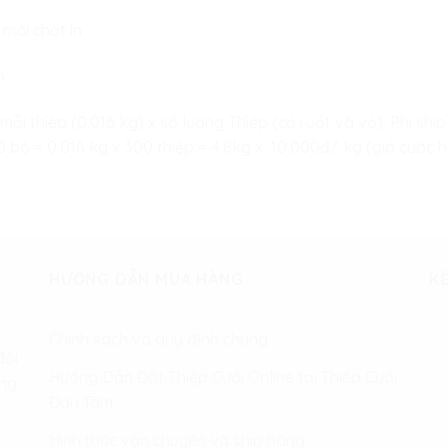
 mới chốt in
n
 mỗi thiệp (0.016 kg) x số lượng Thiệp (cả ruột và vỏ). Phí s
bộ = 0.016 kg x 300 thiệp = 4.8kg x 10.000đ/ kg (giá cước hi
HƯỚNG DẪN MUA HÀNG
KẾ
Chính sách và quy định chung
đội
Hướng Dẫn Đặt Thiệp Cưới Online tại Thiệp Cưới
àng
Đan Tâm
Hình thức vận chuyển và ship hàng