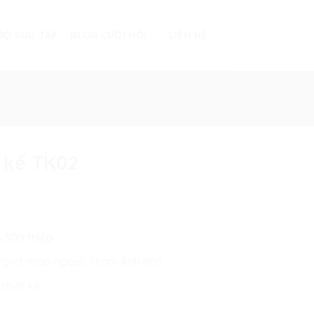
BỘ SƯU TẬP
BLOG CƯỚI HỎI
LIÊN HỆ
t kế TK02
n 300 thiệp
n Ford nhập ngoại, Thơm Ánh nhũ
thiết kế