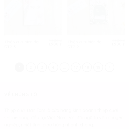
1.700
₫
1.700
₫
Thiệp cưới hiện đại
Thiệp cưới hiện đại
Giá
Giá
Giá
Gi
1.500
₫
1.500
₫
ĐT213
ĐT212
gốc
hiện
gốc
hi
là:
tại
là:
tạ
1.700 ₫.
là:
1.700 ₫.
là:
1.500 ₫.
1.
1
2
3
4
…
17
18
19
VỀ CHÚNG TÔI
Thiệp cưới Đan Tâm là cửa hàng kinh doanh thiệp cưới
Online hàng đầu tại Việt Nam. Với đội ngũ tư vấn chuyên
nghiệp, nhiệt tình, giao hàng nhanh chóng.