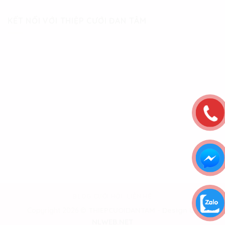
KẾT NỐI VỚI THIỆP CƯỚI ĐAN TÂM
BLOG CƯỚI HỎI
LIÊN HỆ
Copyright 2026 ©
THIEPCUOIDANTAM - Design by
NLWEB.NET