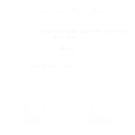
Skip
to
content
TRANG CHỦ
/
SẢN PHẨM ĐƯỢC GẮN THẺ “THIỆP CƯỚI
MÀU HỒNG”
LỌC