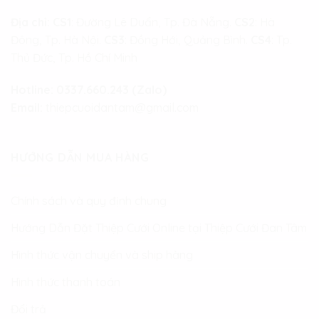
Địa chỉ:
CS1
: Đường Lê Duẩn, Tp. Đà Nẵng.
CS2
: Hà
Đông, Tp. Hà Nội.
CS3
: Đồng Hới, Quảng Bình.
CS4
: Tp.
Thủ Đức, Tp. Hồ Chí Minh
Hotline:
0337.660.243 (Zalo)
Email:
thiepcuoidantam@gmail.com
HƯỚNG DẪN MUA HÀNG
Chính sách và quy định chung
Hướng Dẫn Đặt Thiệp Cưới Online tại Thiệp Cưới Đan Tâm
Hình thức vận chuyển và ship hàng
Hình thức thanh toán
Đổi trả