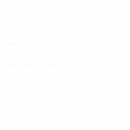
Địa chỉ:
CS1
: Đường Lê Duẩn, Tp. Đà Nẵng.
CS2
: Hà
Đông, Tp. Hà Nội.
CS3
: Đồng Hới, Quảng Bình.
CS4
: Tp.
Thủ Đức, Tp. Hồ Chí Minh
Hotline:
0337.660.243 (Zalo)
Email:
thiepcuoidantam@gmail.com
HƯỚNG DẪN MUA HÀNG
Chính sách và quy định chung
Hướng Dẫn Đặt Thiệp Cưới Online tại Thiệp Cưới Đan Tâm
Hình thức vận chuyển và ship hàng
Hình thức thanh toán
Đổi trả