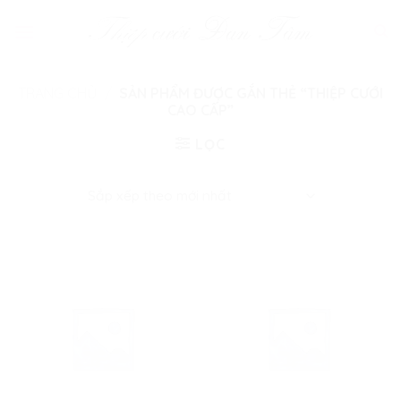
Skip
to
content
TRANG CHỦ
/
SẢN PHẨM ĐƯỢC GẮN THẺ “THIỆP CƯỚI
CAO CẤP”
LỌC