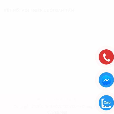
KẾT NỐI VỚI THIỆP CƯỚI ĐAN TÂM
BLOG CƯỚI HỎI
LIÊN HỆ
Copyright 2026 ©
THIEPCUOIDANTAM - Design by
NLWEB.NET