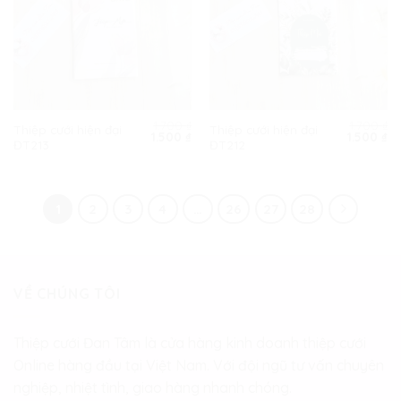
1.700
₫
1.700
₫
Thiệp cưới hiện đại
Thiệp cưới hiện đại
Giá
Giá
Giá
Gi
1.500
₫
1.500
₫
ĐT213
ĐT212
gốc
hiện
gốc
hi
là:
tại
là:
tạ
1.700 ₫.
là:
1.700 ₫.
là:
1.500 ₫.
1.
1
2
3
4
…
26
27
28
VỀ CHÚNG TÔI
Thiệp cưới Đan Tâm là cửa hàng kinh doanh thiệp cưới
Online hàng đầu tại Việt Nam. Với đội ngũ tư vấn chuyên
nghiệp, nhiệt tình, giao hàng nhanh chóng.