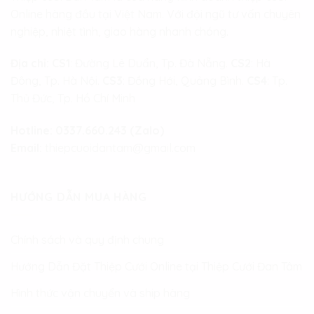
Online hàng đầu tại Việt Nam. Với đội ngũ tư vấn chuyên
nghiệp, nhiệt tình, giao hàng nhanh chóng.
Địa chỉ:
CS1
: Đường Lê Duẩn, Tp. Đà Nẵng.
CS2
: Hà
Đông, Tp. Hà Nội.
CS3
: Đồng Hới, Quảng Bình.
CS4
: Tp.
Thủ Đức, Tp. Hồ Chí Minh
Hotline:
0337.660.243 (Zalo)
Email:
thiepcuoidantam@gmail.com
HƯỚNG DẪN MUA HÀNG
Chính sách và quy định chung
Hướng Dẫn Đặt Thiệp Cưới Online tại Thiệp Cưới Đan Tâm
Hình thức vận chuyển và ship hàng