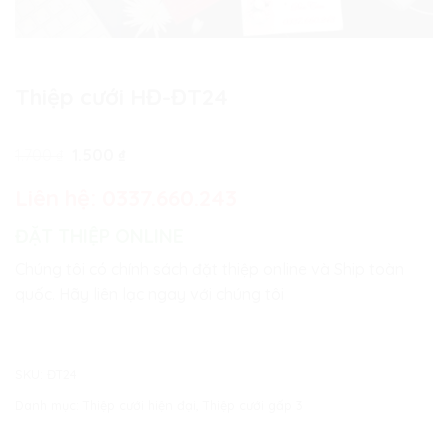
Thiệp cưới HĐ-ĐT24
Giá
Giá
1.700
₫
1.500
₫
gốc
hiện
là:
tại
Liên hệ:
0337.660.243
1.700 ₫.
là:
1.500 ₫.
ĐẶT THIỆP ONLINE
Chúng tôi có chính sách đặt thiệp online và Ship toàn
quốc. Hãy liên lạc ngay với chúng tôi
SKU:
ĐT24
Danh mục:
Thiệp cưới hiện đại
,
Thiệp cưới gấp 3