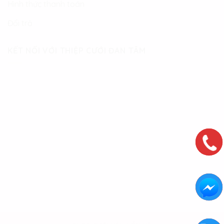
Hình thức thanh toán
Đổi trả
KẾT NỐI VỚI THIỆP CƯỚI ĐAN TÂM