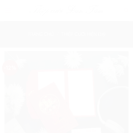
Skip
to
content
TRANG CHỦ
/
THIỆP CƯỚI HIỆN ĐẠI
-12%