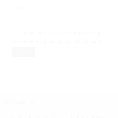
Email
*
Lưu tên của tôi, email, và trang web trong
trình duyệt này cho lần bình luận kế tiếp của tôi.
VỀ CHÚNG TÔI
Thiệp cưới Đan Tâm là cửa hàng kinh doanh thiệp cưới