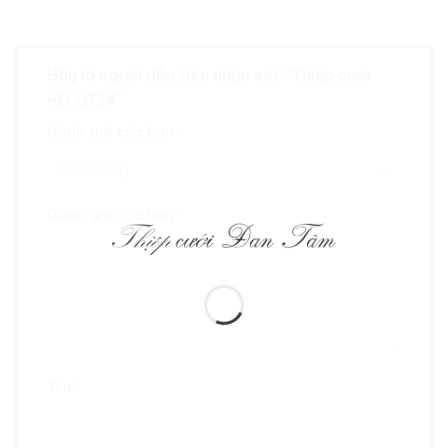
Hãy là người đầu tiên nhận xét “Thiệp cưới
HĐ-ĐT24”
Đánh giá của bạn
*
Đánh giá của bạn
*
Tên
*