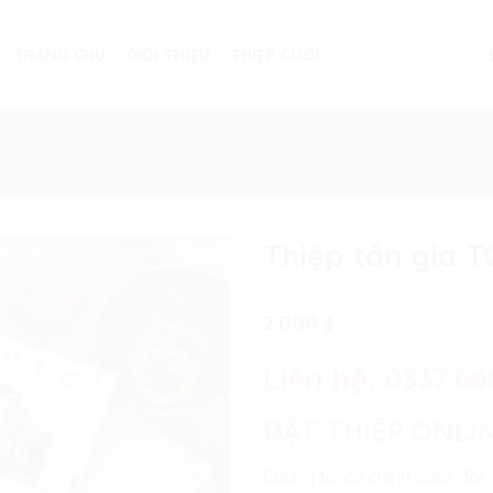
TRANG CHỦ
GIỚI THIỆU
THIỆP CƯỚI
THIỆP TÂN GIA
Thiệp tân gia T
2.000
₫
Liên hệ:
0337.66
ĐẶT THIỆP ONLI
Chúng tôi có chính sách đặt 