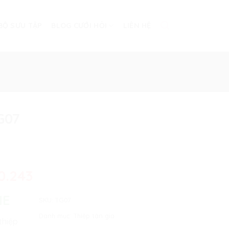
BỘ SƯU TẬP
BLOG CƯỚI HỎI
LIÊN HỆ
G07
0.243
NE
SKU:
TG07
Danh mục:
Thiệp tân gia
thiệp