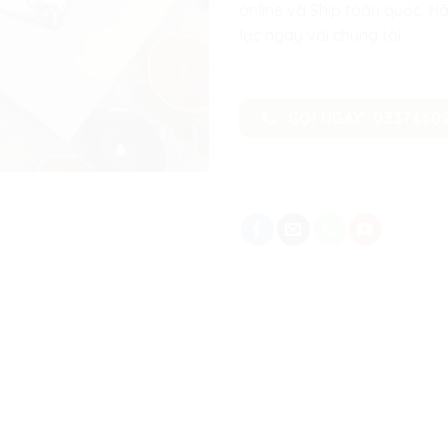
online và Ship toàn quốc. Hã
lạc ngay với chúng tôi
GỌI NGAY: 0337660