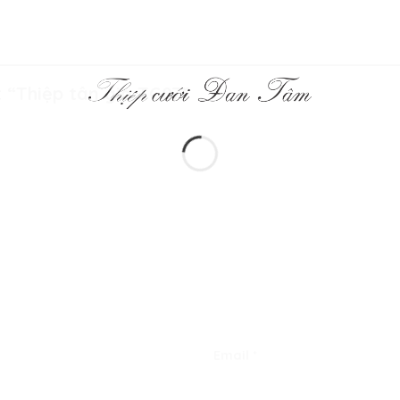
t “Thiệp tân gia TG07”
Email
*