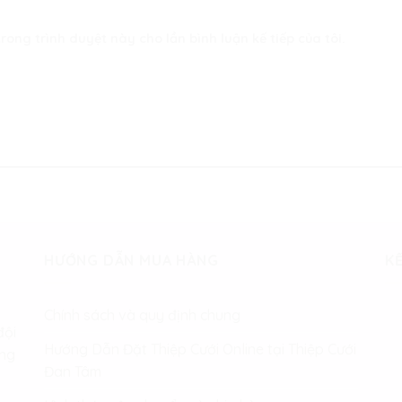
rong trình duyệt này cho lần bình luận kế tiếp của tôi.
HƯỚNG DẪN MUA HÀNG
KẾ
Chính sách và quy định chung
đội
Hướng Dẫn Đặt Thiệp Cưới Online tại Thiệp Cưới
àng
Đan Tâm