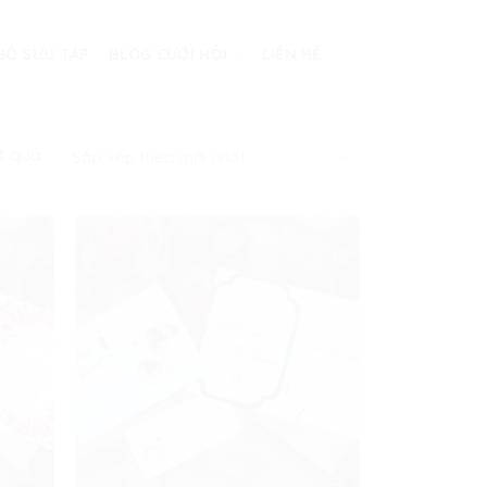
BỘ SƯU TẬP
BLOG CƯỚI HỎI
LIÊN HỆ
ết quả