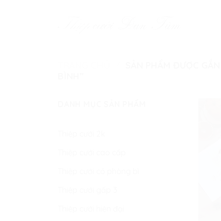
Skip
to
content
TRANG CHỦ
/
SẢN PHẨM ĐƯỢC GẮN 
BÌNH”
DANH MỤC SẢN PHẨM
Thiệp cưới 2k
Thiệp cưới cao cấp
Thiệp cưới có phòng bì
Thiệp cưới gấp 3
Thiệp cưới hiện đại