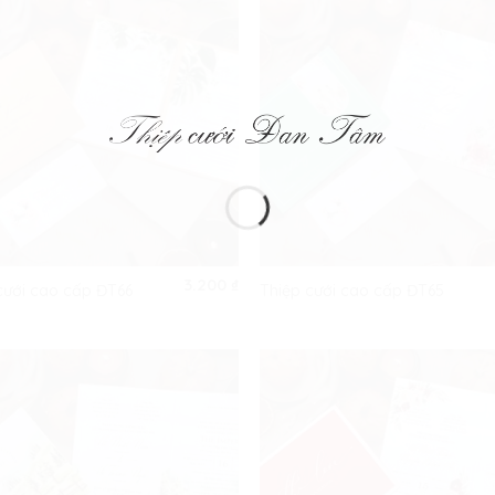
3.200
₫
cưới cao cấp ĐT66
Thiệp cưới cao cấp ĐT65