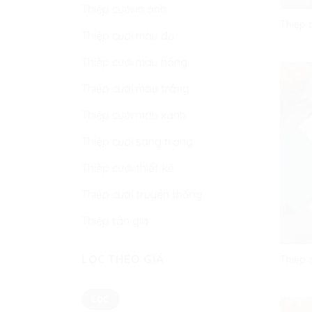
Thiệp cưới in ảnh
Thiệp 
Thiệp cưới màu đỏ
Thiệp cưới màu hồng
Thiệp cưới màu trắng
Thiệp cưới màu xanh
Thiệp cưới sang trọng
Thiệp cưới thiết kế
Thiệp cưới truyền thống
Thiệp tân gia
LỌC THEO GIÁ
Thiệp 
Giá
Giá
LỌC
tối
tối
thiểu
đa