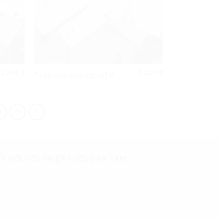
3.200
₫
3.200
₫
Thiệp cưới cao cấp ĐT61
2
13
T NỐI VỚI THIỆP CƯỚI ĐAN TÂM