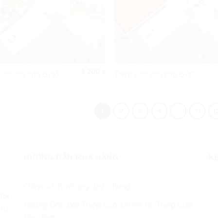
3.200
₫
cưới cao cấp ĐT63
Thiệp cưới cao cấp ĐT62
1
2
3
4
…
11
1
HƯỚNG DẪN MUA HÀNG
KẾ
Chính sách và quy định chung
đội
Hướng Dẫn Đặt Thiệp Cưới Online tại Thiệp Cưới
àng
Đan Tâm