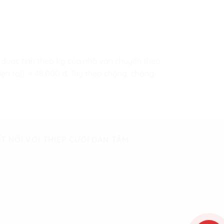
hip được tính theo kg của nhà vận chuyển theo
ện tại). = 48.000 đ. Tùy theo chặng, chặng
T NỐI VỚI THIỆP CƯỚI ĐAN TÂM