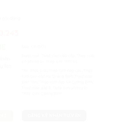
ủ nội dung
0.243
NE
SKU:
CC-ĐT72
Danh mục:
Thiệp cưới cao cấp
,
Thiệp cưới
thiệp
có phòng bì
,
Thiệp cưới thiết kế
y liên
Thẻ:
thiệp cưới
,
thiệp cưới cao cấp
,
Thiệp
cưới cao cấp tại Quảng Bình
,
Thiệp cưới
Đan Tâm
,
Thiệp cưới đẹp tại Quảng Bình
,
Thiệp cưới gấp 3
,
Thiệp cưới phòng bì
,
Thiệp cưới Quảng BÌnh
243
ĐĂNG KÝ NHẬN TƯ VẤN