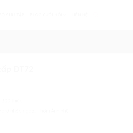
BỘ SƯU TẬP
BLOG CƯỚI HỎI
LIÊN HỆ
 cấp ĐT72
n 300 thiệp
n Ford nhập ngoại, Thơm Ánh nhũ