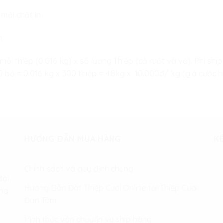
 mới chốt in
n
 mỗi thiệp (0.016 kg) x số lượng Thiệp (cả ruột và vỏ). Phí s
bộ = 0.016 kg x 300 thiệp = 4.8kg x 10.000đ/ kg (giá cước hi
HƯỚNG DẪN MUA HÀNG
KẾ
Chính sách và quy định chung
đội
Hướng Dẫn Đặt Thiệp Cưới Online tại Thiệp Cưới
àng
Đan Tâm
Hình thức vận chuyển và ship hàng