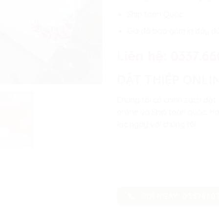
Ship toàn Quốc
Giá đã bao gồm in đầy đ
Liên hệ:
0337.66
ĐẶT THIỆP ONLI
Chúng tôi có chính sách đặt 
online và Ship toàn quốc. Hã
lạc ngay với chúng tôi
GỌI NGAY: 0337660