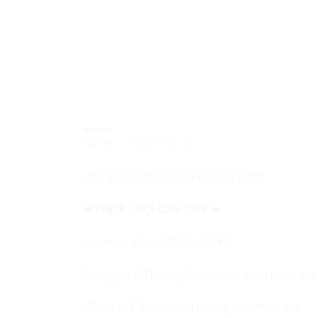
MÔ TẢ
ĐÁNH GIÁ (0)
Hãy inbox để được tư vấn tốt nhất:
👑
THIỆP CƯỚI ĐAN TÂM
👑
Hotline – Zalo:
0337.660.243
Bảng giá đã bao gồm in hoàn thiện nội dung
Hỗ hợ in 2-3 nội dung không tính thêm phí