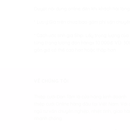
Duyệt nội dung online đến khi khách hài lòng
* Lưu ý:Giá trên chưa bao gồm phí vận chuyể
* Cách ước tính giá Ship: Lấy trọng lượng của
từng trọng lượng đơn hàngx 10.000đ. VD: 300 
gần giá có thể cao hơn hoặc thấp hơn
VỀ CHÚNG TÔI
Thiệp cưới Đan Tâm là cửa hàng kinh doanh
thiệp cưới Online hàng đầu tại Việt Nam. Với 
ngũ tư vấn chuyên nghiệp, nhiệt tình, giao h
nhanh chóng.