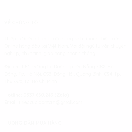
VỀ CHÚNG TÔI
Thiệp cưới Đan Tâm là cửa hàng kinh doanh thiệp cưới
Online hàng đầu tại Việt Nam. Với đội ngũ tư vấn chuyên
nghiệp, nhiệt tình, giao hàng nhanh chóng.
Địa chỉ:
CS1
: Đường Lê Duẩn, Tp. Đà Nẵng.
CS2
: Hà
Đông, Tp. Hà Nội.
CS3
: Đồng Hới, Quảng Bình.
CS4
: Tp.
Thủ Đức, Tp. Hồ Chí Minh
Hotline:
0337.660.243 (Zalo)
Email:
thiepcuoidantam@gmail.com
HƯỚNG DẪN MUA HÀNG