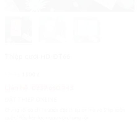
Thiệp cưới HD-ĐT66
Giá
Giá
1.700
₫
1.500
₫
gốc
hiện
là:
tại
Liên hệ:
0337.660.243
1.700 ₫.
là:
1.500 ₫.
ĐẶT THIỆP ONLINE
Chúng tôi có chính sách đặt thiệp online và Ship toàn
quốc. Hãy liên lạc ngay với chúng tôi