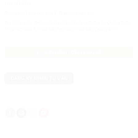
SKU:
HĐ-ĐT66
Danh mục:
Thiệp cưới gấp 3
,
Thiệp cưới hiện đại
Thẻ:
thiệp cưới
,
Thiệp cưới Đan Tâm
,
Thiệp cưới đẹp tại Quảng Bình
,
Thiệp cưới gấp 3
,
Thiệp cưới hiện đại
,
Thiệp cưới Quảng BÌnh
GỌI NGAY: 0337660243
ĐĂNG KÝ NHẬN TƯ VẤN