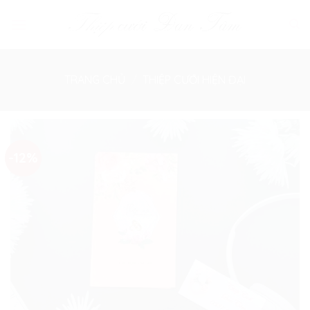
Skip
to
content
TRANG CHỦ
/
THIỆP CƯỚI HIỆN ĐẠI
-12%