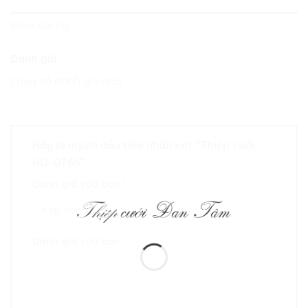
ĐÁNH GIÁ (0)
Đánh giá
Chưa có đánh giá nào.
Hãy là người đầu tiên nhận xét “Thiệp cưới
HD-ĐT66”
Đánh giá của bạn
*
Đánh giá của bạn
*