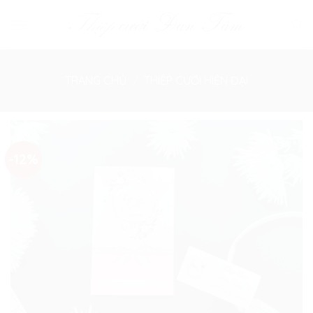
Skip
to
content
TRANG CHỦ
/
THIỆP CƯỚI HIỆN ĐẠI
-12%