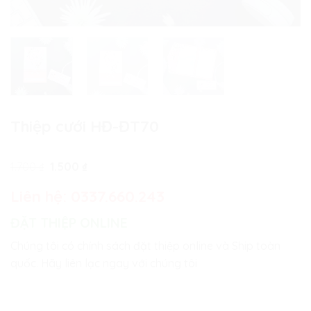
Thiệp cưới HĐ-ĐT70
Giá
Giá
1.700
₫
1.500
₫
gốc
hiện
là:
tại
Liên hệ:
0337.660.243
1.700 ₫.
là:
1.500 ₫.
ĐẶT THIỆP ONLINE
Chúng tôi có chính sách đặt thiệp online và Ship toàn
quốc. Hãy liên lạc ngay với chúng tôi