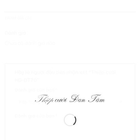
ĐÁNH GIÁ (0)
Đánh giá
Chưa có đánh giá nào.
Hãy là người đầu tiên nhận xét “Thiệp cưới
HĐ-ĐT70”
Đánh giá của bạn
*
Đánh giá của bạn
*