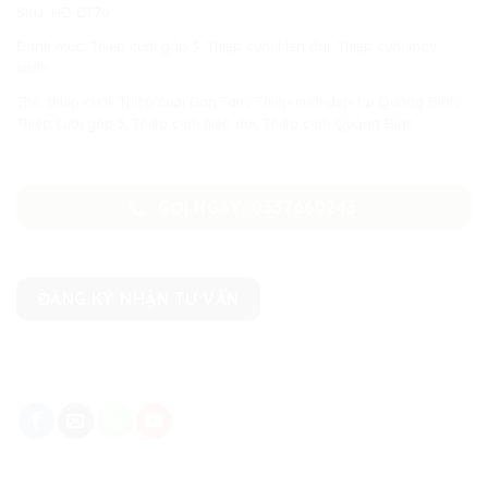
SKU:
HĐ-ĐT70
Danh mục:
Thiệp cưới gấp 3
,
Thiệp cưới hiện đại
,
Thiệp cưới màu
xanh
Thẻ:
thiệp cưới
,
Thiệp cưới Đan Tâm
,
Thiệp cưới đẹp tại Quảng Bình
,
Thiệp cưới gấp 3
,
Thiệp cưới hiện đại
,
Thiệp cưới Quảng BÌnh
GỌI NGAY: 0337660243
ĐĂNG KÝ NHẬN TƯ VẤN