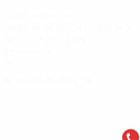
Chính sách và quy định chung
Hướng Dẫn Đặt Thiệp Cưới Online tại Thiệp Cưới Đan Tâm
Hình thức vận chuyển và ship hàng
Hình thức thanh toán
Đổi trả
KẾT NỐI VỚI THIỆP CƯỚI ĐAN TÂM