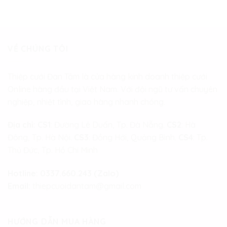
VỀ CHÚNG TÔI
Thiệp cưới Đan Tâm là cửa hàng kinh doanh thiệp cưới
Online hàng đầu tại Việt Nam. Với đội ngũ tư vấn chuyên
nghiệp, nhiệt tình, giao hàng nhanh chóng.
Địa chỉ:
CS1
: Đường Lê Duẩn, Tp. Đà Nẵng.
CS2
: Hà
Đông, Tp. Hà Nội.
CS3
: Đồng Hới, Quảng Bình.
CS4
: Tp.
Thủ Đức, Tp. Hồ Chí Minh
Hotline:
0337.660.243 (Zalo)
Email:
thiepcuoidantam@gmail.com
HƯỚNG DẪN MUA HÀNG