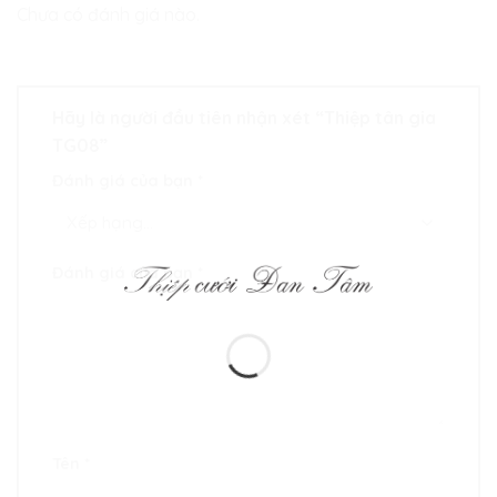
Chưa có đánh giá nào.
Hãy là người đầu tiên nhận xét “Thiệp tân gia
TG08”
Đánh giá của bạn
*
Đánh giá của bạn
*
Tên
*