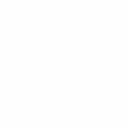
Thiệp cưới Đan Tâm là cửa hàng kinh doanh thiệp cưới
Online hàng đầu tại Việt Nam. Với đội ngũ tư vấn chuyên
nghiệp, nhiệt tình, giao hàng nhanh chóng.
Địa chỉ:
CS1
: Đường Lê Duẩn, Tp. Đà Nẵng.
CS2
: Hà
Đông, Tp. Hà Nội.
CS3
: Đồng Hới, Quảng Bình.
CS4
: Tp.
Thủ Đức, Tp. Hồ Chí Minh
Hotline:
0337.660.243 (Zalo)
Email:
thiepcuoidantam@gmail.com
HƯỚNG DẪN MUA HÀNG
Chính sách và quy định chung
Hướng Dẫn Đặt Thiệp Cưới Online tại Thiệp Cưới Đan Tâm