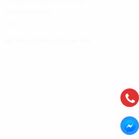
Hình thức vận chuyển và ship hàng
Hình thức thanh toán
Đổi trả
KẾT NỐI VỚI THIỆP CƯỚI ĐAN TÂM