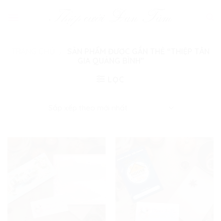
Skip
to
content
TRANG CHỦ
/
SẢN PHẨM ĐƯỢC GẮN THẺ “THIỆP TÂN
GIA QUẢNG BÌNH”
LỌC