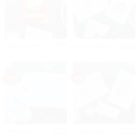
1.600
₫
3.500
₫
Thiệp cưới HD-ĐT47
Thiệp cưới CC-ĐT08
Giá
Gi
3.200
₫
gốc
hi
là:
tạ
3.500 ₫.
là:
3.
-9%
-9%
3.500
₫
3.500
₫
Thiệp cưới CC-ĐT03
Thiệp cưới CC-ĐT02
Giá
Giá
Giá
Gi
3.200
₫
3.200
₫
gốc
hiện
gốc
hi