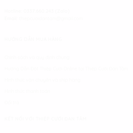
Hotline:
0337.660.243 (Zalo)
Email:
thiepcuoidantam@gmail.com
HƯỚNG DẪN MUA HÀNG
Chính sách và quy định chung
Hướng Dẫn Đặt Thiệp Cưới Online tại Thiệp Cưới Đan Tâm
Hình thức vận chuyển và ship hàng
Hình thức thanh toán
Đổi trả
KẾT NỐI VỚI THIỆP CƯỚI ĐAN TÂM