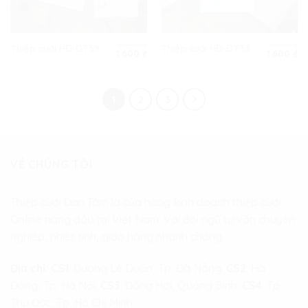
1.700
₫
1.700
₫
Thiệp cưới HĐ-ĐT39
Thiệp cưới HĐ-ĐT33
Giá
Giá
Giá
Gi
1.600
₫
1.600
₫
gốc
hiện
gốc
hi
là:
tại
là:
tạ
1.700 ₫.
là:
1.700 ₫.
là:
1.600 ₫.
1.
1
2
3
VỀ CHÚNG TÔI
Thiệp cưới Đan Tâm là cửa hàng kinh doanh thiệp cưới
Online hàng đầu tại Việt Nam. Với đội ngũ tư vấn chuyên
nghiệp, nhiệt tình, giao hàng nhanh chóng.
Địa chỉ:
CS1
: Đường Lê Duẩn, Tp. Đà Nẵng.
CS2
: Hà
Đông, Tp. Hà Nội.
CS3
: Đồng Hới, Quảng Bình.
CS4
: Tp.
Thủ Đức, Tp. Hồ Chí Minh