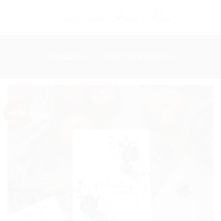
Skip
to
content
TRANG CHỦ
/
THIỆP CƯỚI HIỆN ĐẠI
-6%