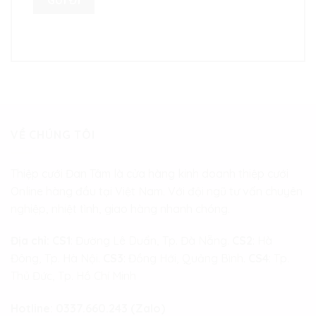
VỀ CHÚNG TÔI
Thiệp cưới Đan Tâm là cửa hàng kinh doanh thiệp cưới
Online hàng đầu tại Việt Nam. Với đội ngũ tư vấn chuyên
nghiệp, nhiệt tình, giao hàng nhanh chóng.
Địa chỉ:
CS1
: Đường Lê Duẩn, Tp. Đà Nẵng.
CS2
: Hà
Đông, Tp. Hà Nội.
CS3
: Đồng Hới, Quảng Bình.
CS4
: Tp.
Thủ Đức, Tp. Hồ Chí Minh
Hotline:
0337.660.243 (Zalo)