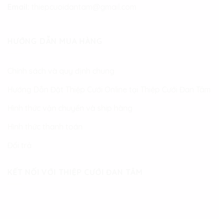
Email:
thiepcuoidantam@gmail.com
HƯỚNG DẪN MUA HÀNG
Chính sách và quy định chung
Hướng Dẫn Đặt Thiệp Cưới Online tại Thiệp Cưới Đan Tâm
Hình thức vận chuyển và ship hàng
Hình thức thanh toán
Đổi trả
KẾT NỐI VỚI THIỆP CƯỚI ĐAN TÂM