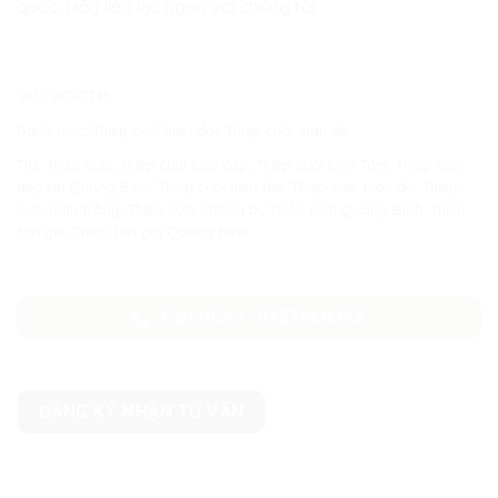
quốc. Hãy liên lạc ngay với chúng tôi
SKU:
HĐ-ĐT45
Danh mục:
Thiệp cưới hiện đại
,
Thiệp cưới màu đỏ
Thẻ:
thiệp cưới
,
thiệp cưới cao cấp
,
Thiệp cưới Đan Tâm
,
Thiệp cưới
đẹp tại Quảng Bình
,
Thiệp cưới hiện đại
,
Thiệp cưới màu đỏ
,
Thiệp
cưới màu trắng
,
Thiệp cưới phòng bì
,
Thiệp cưới Quảng BÌnh
,
Thiệp
tân gia
,
Thiệp tân gia Quảng Bình
GỌI NGAY: 0337660243
ĐĂNG KÝ NHẬN TƯ VẤN