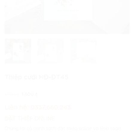
Thiệp cưới HĐ-ĐT45
Giá
Giá
1.700
₫
1.600
₫
gốc
hiện
là:
tại
Liên hệ:
0337.660.243
1.700 ₫.
là:
1.600 ₫.
ĐẶT THIỆP ONLINE
Chúng tôi có chính sách đặt thiệp online và Ship toàn