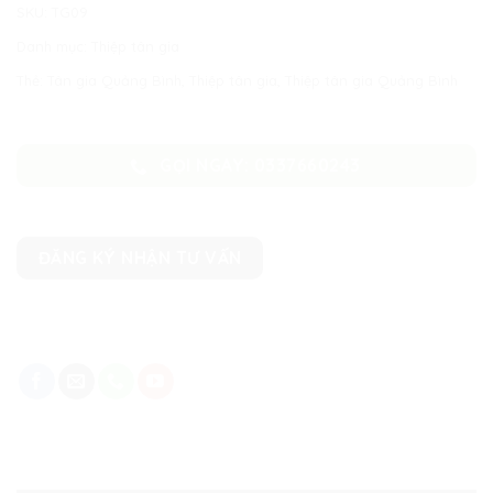
SKU:
TG09
Danh mục:
Thiệp tân gia
Thẻ:
Tân gia Quảng Bình
,
Thiệp tân gia
,
Thiệp tân gia Quảng Bình
GỌI NGAY: 0337660243
ĐĂNG KÝ NHẬN TƯ VẤN