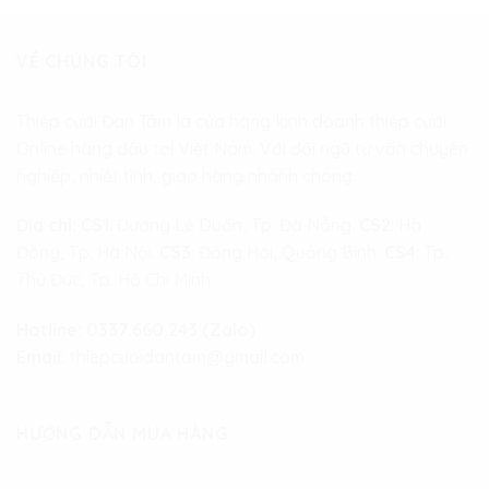
VỀ CHÚNG TÔI
Thiệp cưới Đan Tâm là cửa hàng kinh doanh thiệp cưới
Online hàng đầu tại Việt Nam. Với đội ngũ tư vấn chuyên
nghiệp, nhiệt tình, giao hàng nhanh chóng.
Địa chỉ:
CS1
: Đường Lê Duẩn, Tp. Đà Nẵng.
CS2
: Hà
Đông, Tp. Hà Nội.
CS3
: Đồng Hới, Quảng Bình.
CS4
: Tp.
Thủ Đức, Tp. Hồ Chí Minh
Hotline:
0337.660.243 (Zalo)
Email:
thiepcuoidantam@gmail.com
HƯỚNG DẪN MUA HÀNG