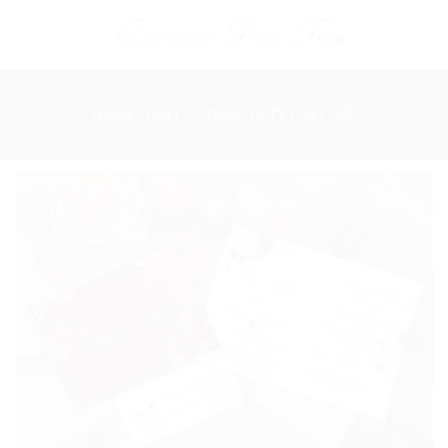
Skip
to
content
TRANG CHỦ
/
THIỆP CƯỚI CAO CẤP