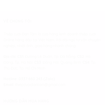
VỀ CHÚNG TÔI
Thiệp cưới Đan Tâm là cửa hàng kinh doanh thiệp cưới
Online hàng đầu tại Việt Nam. Với đội ngũ tư vấn chuyên
nghiệp, nhiệt tình, giao hàng nhanh chóng.
Địa chỉ:
CS1
: Đường Lê Duẩn, Tp. Đà Nẵng.
CS2
: Hà
Đông, Tp. Hà Nội.
CS3
: Đồng Hới, Quảng Bình.
CS4
: Tp.
Thủ Đức, Tp. Hồ Chí Minh
Hotline:
0337.660.243 (Zalo)
Email:
thiepcuoidantam@gmail.com
HƯỚNG DẪN MUA HÀNG