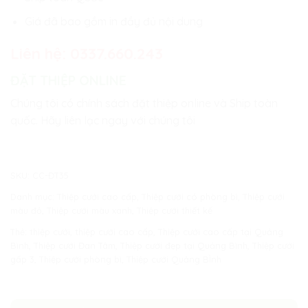
Giá đã bao gồm in đầy đủ nội dung
Liên hệ:
0337.660.243
ĐẶT THIỆP ONLINE
Chúng tôi có chính sách đặt thiệp online và Ship toàn
quốc. Hãy liên lạc ngay với chúng tôi
SKU:
CC-ĐT35
Danh mục:
Thiệp cưới cao cấp
,
Thiệp cưới có phòng bì
,
Thiệp cưới
màu đỏ
,
Thiệp cưới màu xanh
,
Thiệp cưới thiết kế
Thẻ:
thiệp cưới
,
thiệp cưới cao cấp
,
Thiệp cưới cao cấp tại Quảng
Bình
,
Thiệp cưới Đan Tâm
,
Thiệp cưới đẹp tại Quảng Bình
,
Thiệp cưới
gấp 3
,
Thiệp cưới phòng bì
,
Thiệp cưới Quảng BÌnh