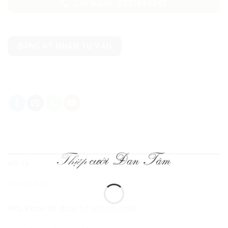
GỌI NGAY: 0337660243
ĐĂNG KÝ NHẬN TƯ VẤN
MÔ TẢ
ĐÁNH GIÁ (0)
Hãy inbox để được tư vấn tốt nhất: