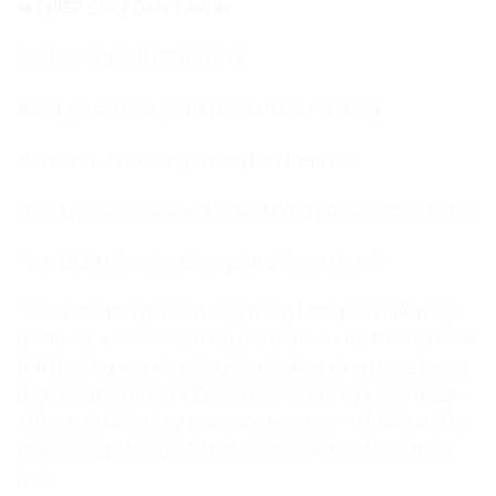
👑
THIỆP CƯỚI ĐAN TÂM
👑
Hotline – Zalo:
0337.660.243
Bảng giá đã bao gồm in hoàn thiện nội dung
Hỗ hợ in 2-3 nội dung không tính thêm phí
Duyệt nội dung online đến khi khách hài lòng mới chốt in
* Lưu ý:Giá trên chưa bao gồm phí vận chuyển
* Cách ước tính giá Ship: Lấy trọng lượng của mỗi thiệp
(0.016 kg) x số lượng Thiệp (cả ruột và vỏ). Phí ship được
tính theo kg của nhà vận chuyển theo từng trọng lượng
đơn hàngx 10.000đ. VD: 300 bộ = 0.016 kg x 300 thiệp =
4.8kg x 10.000đ/ kg (giá cước hiện tại). = 48.000 đ. Tùy
theo chặng, chặng gần giá có thể cao hơn hoặc thấp
hơn