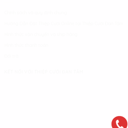
Chính sách và quy định chung
Hướng Dẫn Đặt Thiệp Cưới Online tại Thiệp Cưới Đan Tâm
Hình thức vận chuyển và ship hàng
Hình thức thanh toán
Đổi trả
KẾT NỐI VỚI THIỆP CƯỚI ĐAN TÂM