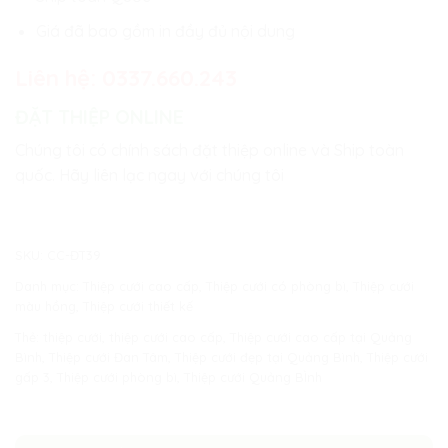
Giá đã bao gồm in đầy đủ nội dung
Liên hệ:
0337.660.243
ĐẶT THIỆP ONLINE
Chúng tôi có chính sách đặt thiệp online và Ship toàn
quốc. Hãy liên lạc ngay với chúng tôi
SKU:
CC-ĐT39
Danh mục:
Thiệp cưới cao cấp
,
Thiệp cưới có phòng bì
,
Thiệp cưới
màu hồng
,
Thiệp cưới thiết kế
Thẻ:
thiệp cưới
,
thiệp cưới cao cấp
,
Thiệp cưới cao cấp tại Quảng
Bình
,
Thiệp cưới Đan Tâm
,
Thiệp cưới đẹp tại Quảng Bình
,
Thiệp cưới
gấp 3
,
Thiệp cưới phòng bì
,
Thiệp cưới Quảng BÌnh