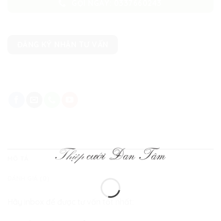
GỌI NGAY: 0337660243
ĐĂNG KÝ NHẬN TƯ VẤN
MÔ TẢ
ĐÁNH GIÁ (0)
Hãy inbox để được tư vấn tốt nhất: