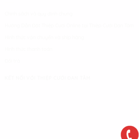
Chính sách và quy định chung
Hướng Dẫn Đặt Thiệp Cưới Online tại Thiệp Cưới Đan Tâm
Hình thức vận chuyển và ship hàng
Hình thức thanh toán
Đổi trả
KẾT NỐI VỚI THIỆP CƯỚI ĐAN TÂM