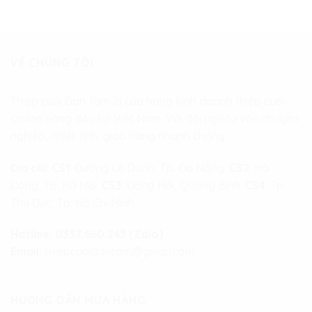
VỀ CHÚNG TÔI
Thiệp cưới Đan Tâm là cửa hàng kinh doanh thiệp cưới
Online hàng đầu tại Việt Nam. Với đội ngũ tư vấn chuyên
nghiệp, nhiệt tình, giao hàng nhanh chóng.
Địa chỉ:
CS1
: Đường Lê Duẩn, Tp. Đà Nẵng.
CS2
: Hà
Đông, Tp. Hà Nội.
CS3
: Đồng Hới, Quảng Bình.
CS4
: Tp.
Thủ Đức, Tp. Hồ Chí Minh
Hotline:
0337.660.243 (Zalo)
Email:
thiepcuoidantam@gmail.com
HƯỚNG DẪN MUA HÀNG