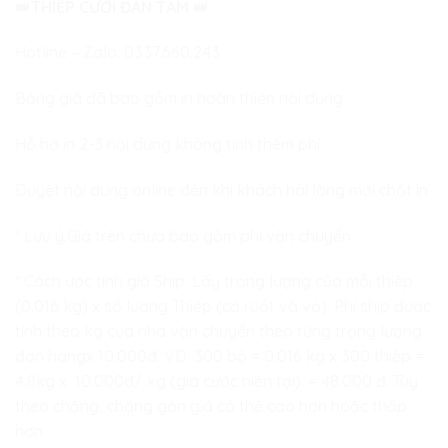
👑
THIỆP CƯỚI ĐAN TÂM
👑
Hotline – Zalo:
0337.660.243
Bảng giá đã bao gồm in hoàn thiện nội dung
Hỗ hợ in 2-3 nội dung không tính thêm phí
Duyệt nội dung online đến khi khách hài lòng mới chốt in
* Lưu ý:Giá trên chưa bao gồm phí vận chuyển
* Cách ước tính giá Ship: Lấy trọng lượng của mỗi thiệp
(0.016 kg) x số lượng Thiệp (cả ruột và vỏ). Phí ship được
tính theo kg của nhà vận chuyển theo từng trọng lượng
đơn hàngx 10.000đ. VD: 300 bộ = 0.016 kg x 300 thiệp =
4.8kg x 10.000đ/ kg (giá cước hiện tại). = 48.000 đ. Tùy
theo chặng, chặng gần giá có thể cao hơn hoặc thấp
hơn