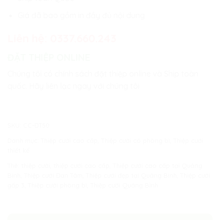
Giá đã bao gồm in đầy đủ nội dung
Liên hệ:
0337.660.243
ĐẶT THIỆP ONLINE
Chúng tôi có chính sách đặt thiệp online và Ship toàn
quốc. Hãy liên lạc ngay với chúng tôi
SKU:
CC-ĐT50
Danh mục:
Thiệp cưới cao cấp
,
Thiệp cưới có phòng bì
,
Thiệp cưới
thiết kế
Thẻ:
thiệp cưới
,
thiệp cưới cao cấp
,
Thiệp cưới cao cấp tại Quảng
Bình
,
Thiệp cưới Đan Tâm
,
Thiệp cưới đẹp tại Quảng Bình
,
Thiệp cưới
gấp 3
,
Thiệp cưới phòng bì
,
Thiệp cưới Quảng BÌnh