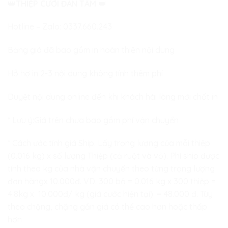
👑
THIỆP CƯỚI ĐAN TÂM
👑
Hotline – Zalo:
0337.660.243
Bảng giá đã bao gồm in hoàn thiện nội dung
Hỗ hợ in 2-3 nội dung không tính thêm phí
Duyệt nội dung online đến khi khách hài lòng mới chốt in
* Lưu ý:Giá trên chưa bao gồm phí vận chuyển
* Cách ước tính giá Ship: Lấy trọng lượng của mỗi thiệp
(0.016 kg) x số lượng Thiệp (cả ruột và vỏ). Phí ship được
tính theo kg của nhà vận chuyển theo từng trọng lượng
đơn hàngx 10.000đ. VD: 300 bộ = 0.016 kg x 300 thiệp =
4.8kg x 10.000đ/ kg (giá cước hiện tại). = 48.000 đ. Tùy
theo chặng, chặng gần giá có thể cao hơn hoặc thấp
hơn