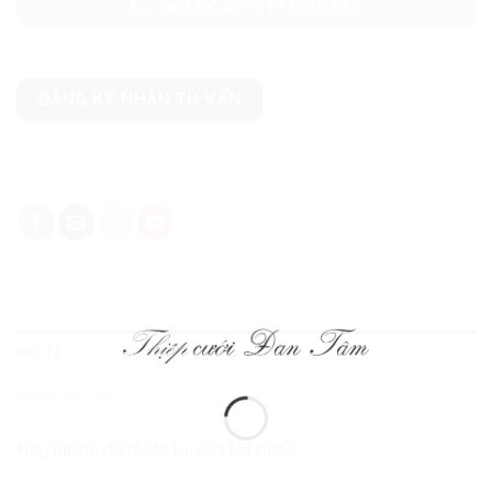
GỌI NGAY: 0337660243
ĐĂNG KÝ NHẬN TƯ VẤN
MÔ TẢ
ĐÁNH GIÁ (0)
Hãy inbox để được tư vấn tốt nhất: