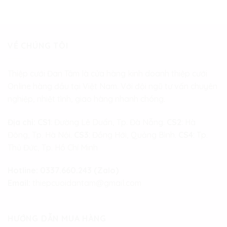
VỀ CHÚNG TÔI
Thiệp cưới Đan Tâm là cửa hàng kinh doanh thiệp cưới
Online hàng đầu tại Việt Nam. Với đội ngũ tư vấn chuyên
nghiệp, nhiệt tình, giao hàng nhanh chóng.
Địa chỉ:
CS1
: Đường Lê Duẩn, Tp. Đà Nẵng.
CS2
: Hà
Đông, Tp. Hà Nội.
CS3
: Đồng Hới, Quảng Bình.
CS4
: Tp.
Thủ Đức, Tp. Hồ Chí Minh
Hotline:
0337.660.243 (Zalo)
Email:
thiepcuoidantam@gmail.com
HƯỚNG DẪN MUA HÀNG