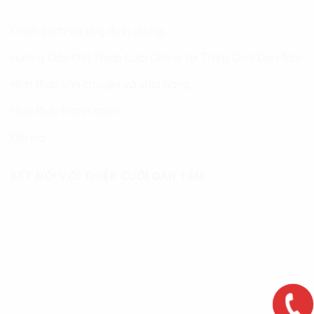
Chính sách và quy định chung
Hướng Dẫn Đặt Thiệp Cưới Online tại Thiệp Cưới Đan Tâm
Hình thức vận chuyển và ship hàng
Hình thức thanh toán
Đổi trả
KẾT NỐI VỚI THIỆP CƯỚI ĐAN TÂM