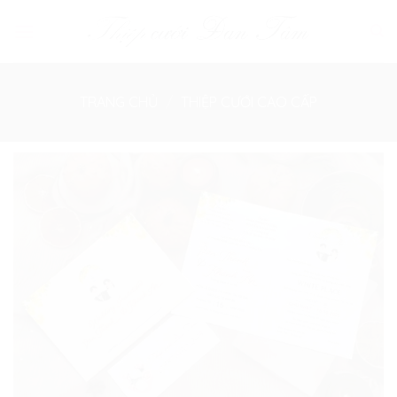
Skip
to
content
TRANG CHỦ
/
THIỆP CƯỚI CAO CẤP