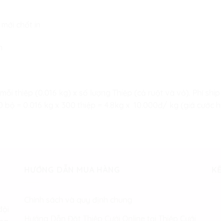
 mới chốt in
n
 mỗi thiệp (0.016 kg) x số lượng Thiệp (cả ruột và vỏ). Phí s
bộ = 0.016 kg x 300 thiệp = 4.8kg x 10.000đ/ kg (giá cước hi
HƯỚNG DẪN MUA HÀNG
KẾ
Chính sách và quy định chung
đội
Hướng Dẫn Đặt Thiệp Cưới Online tại Thiệp Cưới