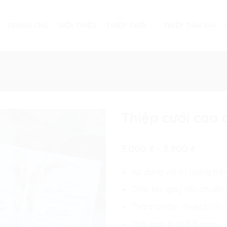
TRANG CHỦ
GIỚI THIỆU
THIỆP CƯỚI
THIỆP TÂN GIA
Thiệp cưới cao
Khoản
3.000
₫
–
3.800
₫
giá:
từ
Áp dụng với số lượng trê
3.000 ₫
đến
Chất liệu giấy tiêu chuẩ
3.800 ₫
Thành phẩm: Thiệp bì thư
Thời gian in từ 3-5 ngày