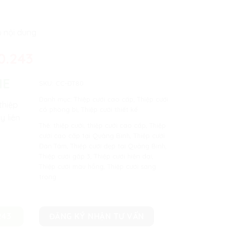
ủ nội dung
0.243
NE
SKU:
CC-ĐT80
Danh mục:
Thiệp cưới cao cấp
,
Thiệp cưới
thiệp
có phòng bì
,
Thiệp cưới thiết kế
y liên
Thẻ:
thiệp cưới
,
thiệp cưới cao cấp
,
Thiệp
cưới cao cấp tại Quảng Bình
,
Thiệp cưới
Đan Tâm
,
Thiệp cưới đẹp tại Quảng Bình
,
Thiệp cưới gấp 3
,
Thiệp cưới hiện đại
,
Thiệp cưới màu hồng
,
Thiệp cưới sang
trọng
243
ĐĂNG KÝ NHẬN TƯ VẤN