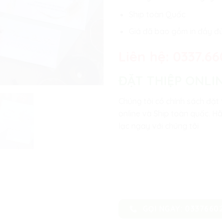
Ship toàn Quốc
Giá đã bao gồm in đầy đ
Liên hệ:
0337.66
ĐẶT THIỆP ONLI
Chúng tôi có chính sách đặt 
online và Ship toàn quốc. Hã
lạc ngay với chúng tôi
GỌI NGAY: 0337660