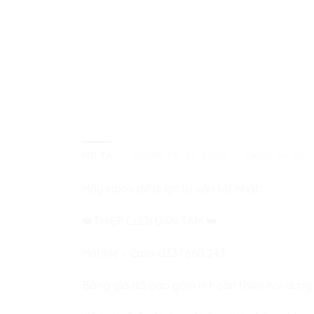
MÔ TẢ
THÔNG TIN BỔ SUNG
ĐÁNH GIÁ (0)
Hãy inbox để được tư vấn tốt nhất:
👑
THIỆP CƯỚI ĐAN TÂM
👑
Hotline – Zalo:
0337.660.243
Bảng giá đã bao gồm in hoàn thiện nội dung