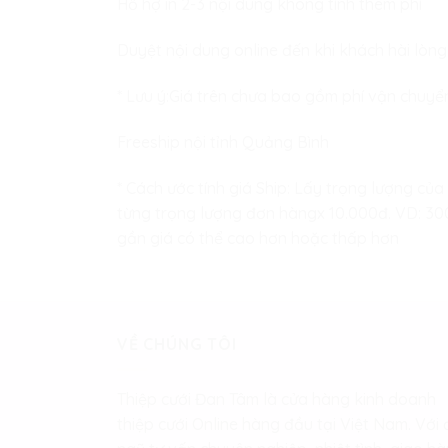
Hỗ hợ in 2-3 nội dung không tính thêm phí
Duyệt nội dung online đến khi khách hài lòng
* Lưu ý:Giá trên chưa bao gồm phí vận chuyể
Freeship nội tỉnh Quảng Bình
* Cách ước tính giá Ship: Lấy trọng lượng của
từng trọng lượng đơn hàngx 10.000đ. VD: 300 
gần giá có thể cao hơn hoặc thấp hơn
VỀ CHÚNG TÔI
Thiệp cưới Đan Tâm là cửa hàng kinh doanh
thiệp cưới Online hàng đầu tại Việt Nam. Với 