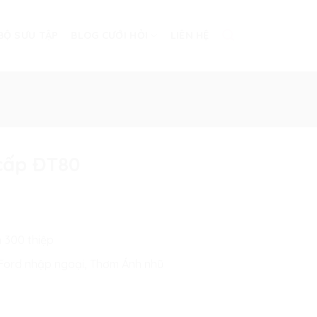
BỘ SƯU TẬP
BLOG CƯỚI HỎI
LIÊN HỆ
 cấp ĐT80
g
n 300 thiệp
n Ford nhập ngoại, Thơm Ánh nhũ