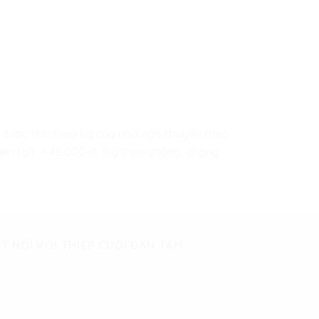
hip được tính theo kg của nhà vận chuyển theo
ện tại). = 48.000 đ. Tùy theo chặng, chặng
T NỐI VỚI THIỆP CƯỚI ĐAN TÂM