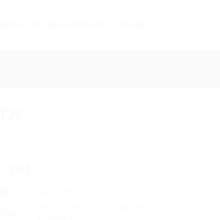
BỘ SƯU TẬP
BLOG CƯỚI HỎI
LIÊN HỆ
ĐT26
0.243
NE
SKU:
CC-ĐT26
Danh mục:
Thiệp cưới cao cấp
,
Thiệp cưới
thiệp
có phòng bì