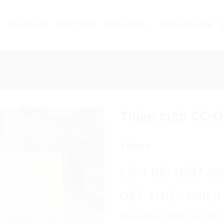
TRANG CHỦ
GIỚI THIỆU
THIỆP CƯỚI
THIỆP TÂN GIA
Thiệp cưới CC-
3.500
₫
Liên hệ:
0337.66
ĐẶT THIỆP ONLI
Chúng tôi có chính sách đặt 