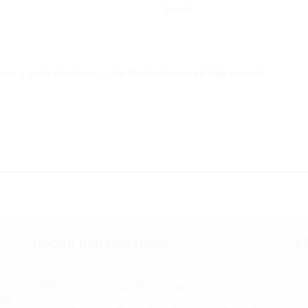
Email
*
rong trình duyệt này cho lần bình luận kế tiếp của tôi.
HƯỚNG DẪN MUA HÀNG
KẾ
Chính sách và quy định chung
đội