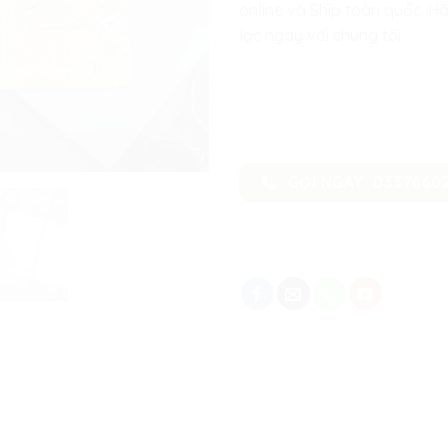
online và Ship toàn quốc. Hã
lạc ngay với chúng tôi
GỌI NGAY: 0337660