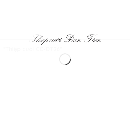
t “Thiệp cưới CC-ĐT26”