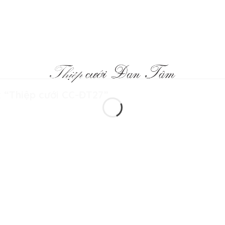
t “Thiệp cưới CC-ĐT27”