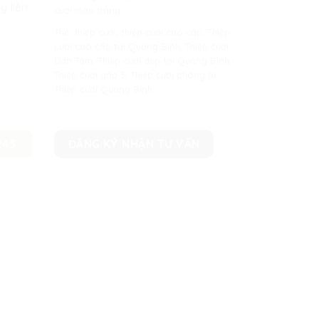
y liên
cưới màu trắng
Thẻ:
thiệp cưới
,
thiệp cưới cao cấp
,
Thiệp
cưới cao cấp tại Quảng Bình
,
Thiệp cưới
Đan Tâm
,
Thiệp cưới đẹp tại Quảng Bình
,
Thiệp cưới gấp 3
,
Thiệp cưới phòng bì
,
Thiệp cưới Quảng BÌnh
243
ĐĂNG KÝ NHẬN TƯ VẤN