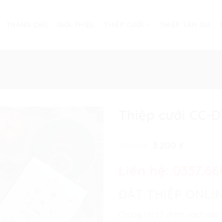
TRANG CHỦ
GIỚI THIỆU
THIỆP CƯỚI
THIỆP TÂN GIA
Thiệp cưới CC-
Giá
Giá
3.500
₫
3.200
₫
gốc
hiện
là:
tại
Liên hệ:
0337.66
3.500 ₫.
là:
3.200 ₫.
ĐẶT THIỆP ONLI
Chúng tôi có chính sách đặt 