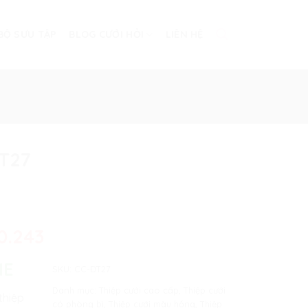
BỘ SƯU TẬP
BLOG CƯỚI HỎI
LIÊN HỆ
ĐT27
0.243
NE
SKU:
CC-ĐT27
Danh mục:
Thiệp cưới cao cấp
,
Thiệp cưới
thiệp
có phòng bì
,
Thiệp cưới màu hồng
,
Thiệp