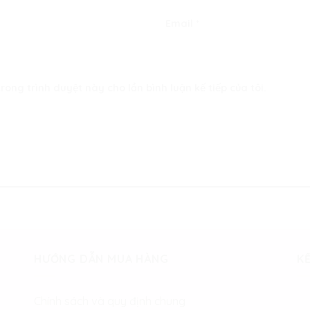
Email
*
rong trình duyệt này cho lần bình luận kế tiếp của tôi.
HƯỚNG DẪN MUA HÀNG
KẾ
Chính sách và quy định chung