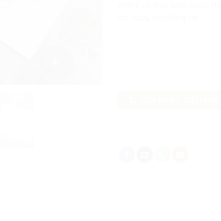
online và Ship toàn quốc. Hã
lạc ngay với chúng tôi
GỌI NGAY: 0337660