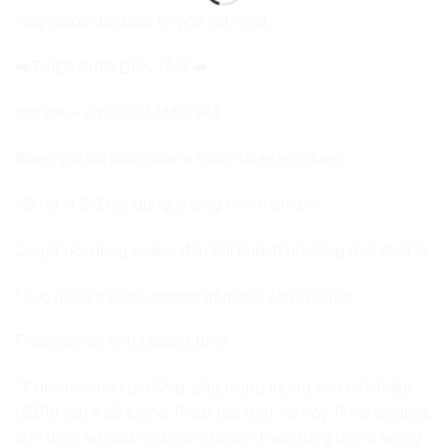
Hãy inbox để được tư vấn tốt nhất:
👑
THIỆP CƯỚI ĐAN TÂM
👑
Hotline – Zalo:
0337.660.243
Bảng giá đã bao gồm in hoàn thiện nội dung
Hỗ hợ in 2-3 nội dung không tính thêm phí
Duyệt nội dung online đến khi khách hài lòng mới chốt in
* Lưu ý:Giá trên chưa bao gồm phí vận chuyển
Freeship nội tỉnh Quảng Bình
* Cách ước tính giá Ship: Lấy trọng lượng của mỗi thiệp
(0.016 kg) x số lượng Thiệp (cả ruột và vỏ). Phí ship được
tính theo kg của nhà vận chuyển theo từng trọng lượng