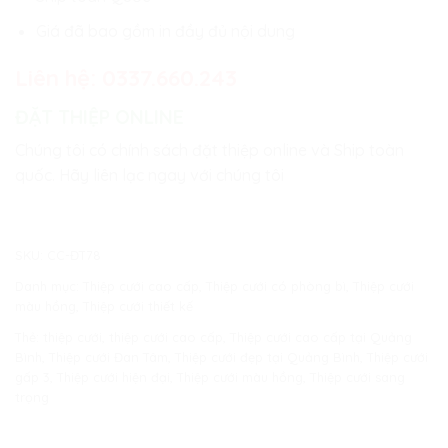
Giá đã bao gồm in đầy đủ nội dung
Liên hệ:
0337.660.243
ĐẶT THIỆP ONLINE
Chúng tôi có chính sách đặt thiệp online và Ship toàn
quốc. Hãy liên lạc ngay với chúng tôi
SKU:
CC-ĐT78
Danh mục:
Thiệp cưới cao cấp
,
Thiệp cưới có phòng bì
,
Thiệp cưới
màu hồng
,
Thiệp cưới thiết kế
Thẻ:
thiệp cưới
,
thiệp cưới cao cấp
,
Thiệp cưới cao cấp tại Quảng
Bình
,
Thiệp cưới Đan Tâm
,
Thiệp cưới đẹp tại Quảng Bình
,
Thiệp cưới
gấp 3
,
Thiệp cưới hiện đại
,
Thiệp cưới màu hồng
,
Thiệp cưới sang
trọng