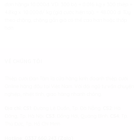
đơn hàngx 10.000đ. VD: 300 bộ = 0.016 kg x 300 thiệp =
4.8kg x 10.000đ/ kg (giá cước hiện tại). = 48.000 đ. Tùy
theo chặng, chặng gần giá có thể cao hơn hoặc thấp
hơn
VỀ CHÚNG TÔI
Thiệp cưới Đan Tâm là cửa hàng kinh doanh thiệp cưới
Online hàng đầu tại Việt Nam. Với đội ngũ tư vấn chuyên
nghiệp, nhiệt tình, giao hàng nhanh chóng.
Địa chỉ:
CS1
: Đường Lê Duẩn, Tp. Đà Nẵng.
CS2
: Hà
Đông, Tp. Hà Nội.
CS3
: Đồng Hới, Quảng Bình.
CS4
: Tp.
Thủ Đức, Tp. Hồ Chí Minh
Hotline:
0337.660.243 (Zalo)