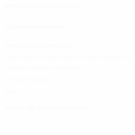
Email:
thiepcuoidantam@gmail.com
HƯỚNG DẪN MUA HÀNG
Chính sách và quy định chung
Hướng Dẫn Đặt Thiệp Cưới Online tại Thiệp Cưới Đan Tâm
Hình thức vận chuyển và ship hàng
Hình thức thanh toán
Đổi trả
KẾT NỐI VỚI THIỆP CƯỚI ĐAN TÂM