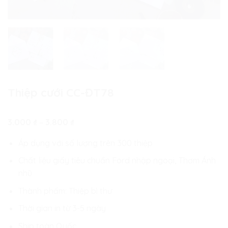
Thiệp cưới CC-ĐT78
Khoảng
3.000
₫
–
3.800
₫
giá:
từ
Áp dụng với số lượng trên 300 thiệp
3.000 ₫
đến
Chất liệu giấy tiêu chuẩn Ford nhập ngoại, Thơm Ánh
3.800 ₫
nhũ
Thành phẩm: Thiệp bì thư
Thời gian in từ 3-5 ngày
Ship toàn Quốc