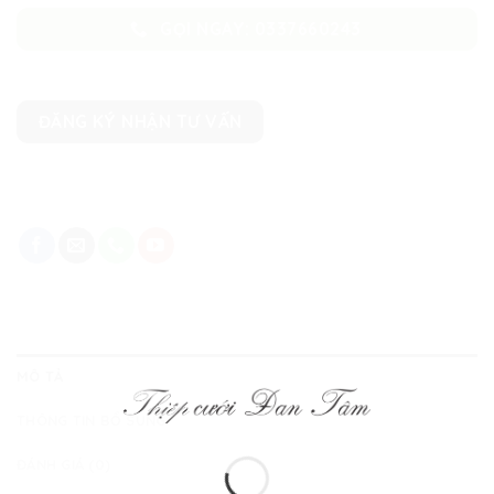
GỌI NGAY: 0337660243
ĐĂNG KÝ NHẬN TƯ VẤN
MÔ TẢ
THÔNG TIN BỔ SUNG
ĐÁNH GIÁ (0)