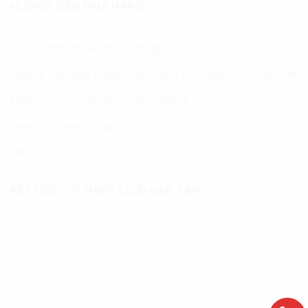
HƯỚNG DẪN MUA HÀNG
Chính sách và quy định chung
Hướng Dẫn Đặt Thiệp Cưới Online tại Thiệp Cưới Đan Tâm
Hình thức vận chuyển và ship hàng
Hình thức thanh toán
Đổi trả
KẾT NỐI VỚI THIỆP CƯỚI ĐAN TÂM