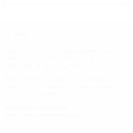
VỀ CHÚNG TÔI
Thiệp cưới Đan Tâm là cửa hàng kinh doanh thiệp cưới
Online hàng đầu tại Việt Nam. Với đội ngũ tư vấn chuyên
nghiệp, nhiệt tình, giao hàng nhanh chóng.
Địa chỉ:
CS1
: Đường Lê Duẩn, Tp. Đà Nẵng.
CS2
: Hà
Đông, Tp. Hà Nội.
CS3
: Đồng Hới, Quảng Bình.
CS4
: Tp.
Thủ Đức, Tp. Hồ Chí Minh
Hotline:
0337.660.243 (Zalo)
Email:
thiepcuoidantam@gmail.com