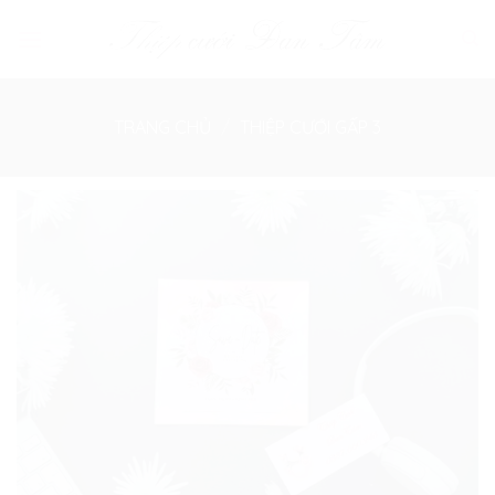
Skip
to
content
TRANG CHỦ
/
THIỆP CƯỚI GẤP 3