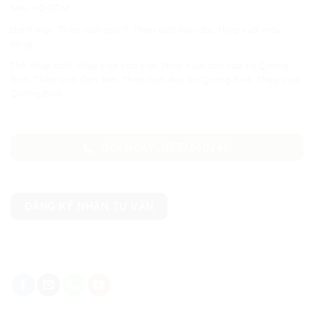
SKU:
HĐ-ĐT61
Danh mục:
Thiệp cưới gấp 3
,
Thiệp cưới hiện đại
,
Thiệp cưới màu
hồng
Thẻ:
thiệp cưới
,
thiệp cưới cao cấp
,
Thiệp cưới cao cấp tại Quảng
Bình
,
Thiệp cưới Đan Tâm
,
Thiệp cưới đẹp tại Quảng Bình
,
Thiệp cưới
Quảng BÌnh
GỌI NGAY: 0337660243
ĐĂNG KÝ NHẬN TƯ VẤN