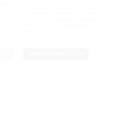
y liên
Thẻ:
thiệp cưới
,
thiệp cưới cao cấp
,
Thiệp
cưới cao cấp tại Quảng Bình
,
Thiệp cưới
Đan Tâm
,
Thiệp cưới đẹp tại Quảng Bình
,
Thiệp cưới gấp 3
,
Thiệp cưới hiện đại
,
Thiệp cưới màu hồng
243
ĐĂNG KÝ NHẬN TƯ VẤN