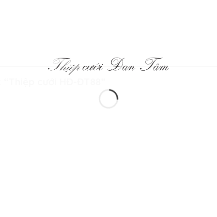
t “Thiệp cưới HĐ-ĐT88”