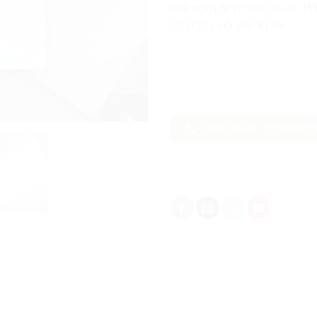
online và Ship toàn quốc. Hã
lạc ngay với chúng tôi
GỌI NGAY: 0337660