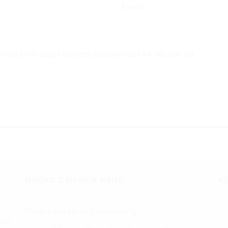
Email
*
rong trình duyệt này cho lần bình luận kế tiếp của tôi.
HƯỚNG DẪN MUA HÀNG
KẾ
Chính sách và quy định chung
đội