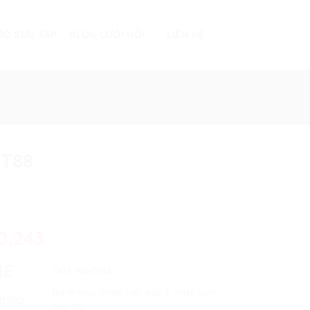
BỘ SƯU TẬP
BLOG CƯỚI HỎI
LIÊN HỆ
ĐT88
0.243
NE
SKU:
HĐ-ĐT88
Danh mục:
Thiệp cưới gấp 3
,
Thiệp cưới
thiệp
hiện đại