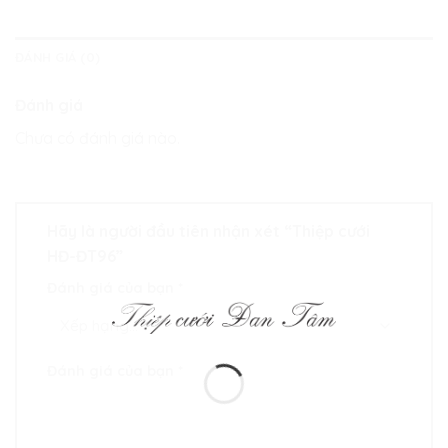
ĐÁNH GIÁ (0)
Đánh giá
Chưa có đánh giá nào.
Hãy là người đầu tiên nhận xét “Thiệp cưới
HĐ-ĐT96”
Đánh giá của bạn
*
Đánh giá của bạn
*