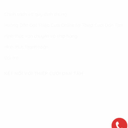
Chính sách và quy định chung
Hướng Dẫn Đặt Thiệp Cưới Online tại Thiệp Cưới Đan Tâm
Hình thức vận chuyển và ship hàng
Hình thức thanh toán
Đổi trả
KẾT NỐI VỚI THIỆP CƯỚI ĐAN TÂM