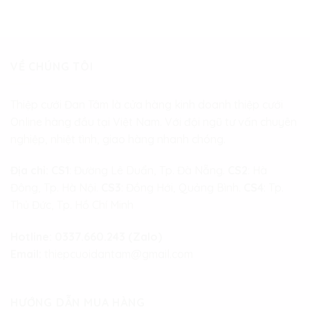
VỀ CHÚNG TÔI
Thiệp cưới Đan Tâm là cửa hàng kinh doanh thiệp cưới
Online hàng đầu tại Việt Nam. Với đội ngũ tư vấn chuyên
nghiệp, nhiệt tình, giao hàng nhanh chóng.
Địa chỉ:
CS1
: Đường Lê Duẩn, Tp. Đà Nẵng.
CS2
: Hà
Đông, Tp. Hà Nội.
CS3
: Đồng Hới, Quảng Bình.
CS4
: Tp.
Thủ Đức, Tp. Hồ Chí Minh
Hotline:
0337.660.243 (Zalo)
Email:
thiepcuoidantam@gmail.com
HƯỚNG DẪN MUA HÀNG