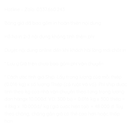
Hotline – Zalo:
0337.660.243
Bảng giá đã bao gồm in hoàn thiện nội dung
Hỗ hợ in 2-3 nội dung không tính thêm phí
Duyệt nội dung online đến khi khách hài lòng mới chốt in
* Lưu ý:Giá trên chưa bao gồm phí vận chuyển
* Cách ước tính giá Ship: Lấy trọng lượng của mỗi thiệp
(0.016 kg) x số lượng Thiệp (cả ruột và vỏ). Phí ship được
tính theo kg của nhà vận chuyển theo từng trọng lượng
đơn hàngx 10.000đ. VD: 300 bộ = 0.016 kg x 300 thiệp =
4.8kg x 10.000đ/ kg (giá cước hiện tại). = 48.000 đ. Tùy
theo chặng, chặng gần giá có thể cao hơn hoặc thấp
hơn