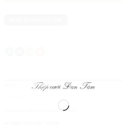
ĐĂNG KÝ NHẬN TƯ VẤN
MÔ TẢ
ĐÁNH GIÁ (0)
Hãy inbox để được tư vấn tốt nhất:
👑
THIỆP CƯỚI ĐAN TÂM
👑