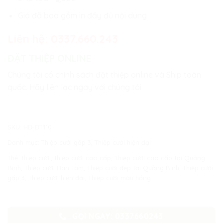
Giá đã bao gồm in đầy đủ nội dung
Liên hệ:
0337.660.243
ĐẶT THIỆP ONLINE
Chúng tôi có chính sách đặt thiệp online và Ship toàn
quốc. Hãy liên lạc ngay với chúng tôi
SKU:
HĐ-ĐT110
Danh mục:
Thiệp cưới gấp 3
,
Thiệp cưới hiện đại
Thẻ:
thiệp cưới
,
thiệp cưới cao cấp
,
Thiệp cưới cao cấp tại Quảng
Bình
,
Thiệp cưới Đan Tâm
,
Thiệp cưới đẹp tại Quảng Bình
,
Thiệp cưới
gấp 3
,
Thiệp cưới hiện đại
,
Thiệp cưới màu hồng
GỌI NGAY: 0337660243