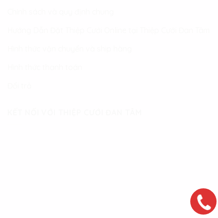
Chính sách và quy định chung
Hướng Dẫn Đặt Thiệp Cưới Online tại Thiệp Cưới Đan Tâm
Hình thức vận chuyển và ship hàng
Hình thức thanh toán
Đổi trả
KẾT NỐI VỚI THIỆP CƯỚI ĐAN TÂM