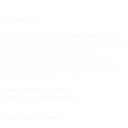
VỀ CHÚNG TÔI
Thiệp cưới Đan Tâm là cửa hàng kinh doanh thiệp cưới
Online hàng đầu tại Việt Nam. Với đội ngũ tư vấn chuyên
nghiệp, nhiệt tình, giao hàng nhanh chóng.
Địa chỉ:
CS1
: Đường Lê Duẩn, Tp. Đà Nẵng.
CS2
: Hà
Đông, Tp. Hà Nội.
CS3
: Đồng Hới, Quảng Bình.
CS4
: Tp.
Thủ Đức, Tp. Hồ Chí Minh
Hotline:
0337.660.243 (Zalo)
Email:
thiepcuoidantam@gmail.com
HƯỚNG DẪN MUA HÀNG