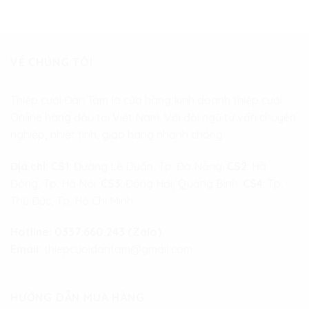
VỀ CHÚNG TÔI
Thiệp cưới Đan Tâm là cửa hàng kinh doanh thiệp cưới
Online hàng đầu tại Việt Nam. Với đội ngũ tư vấn chuyên
nghiệp, nhiệt tình, giao hàng nhanh chóng.
Địa chỉ:
CS1
: Đường Lê Duẩn, Tp. Đà Nẵng.
CS2
: Hà
Đông, Tp. Hà Nội.
CS3
: Đồng Hới, Quảng Bình.
CS4
: Tp.
Thủ Đức, Tp. Hồ Chí Minh
Hotline:
0337.660.243 (Zalo)
Email:
thiepcuoidantam@gmail.com
HƯỚNG DẪN MUA HÀNG