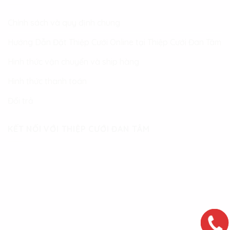
Chính sách và quy định chung
Hướng Dẫn Đặt Thiệp Cưới Online tại Thiệp Cưới Đan Tâm
Hình thức vận chuyển và ship hàng
Hình thức thanh toán
Đổi trả
KẾT NỐI VỚI THIỆP CƯỚI ĐAN TÂM