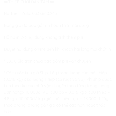
👑
THIỆP CƯỚI ĐAN TÂM
👑
Hotline – Zalo:
0337.660.243
Bảng giá đã bao gồm in hoàn thiện nội dung
Hỗ hợ in 2-3 nội dung không tính thêm phí
Duyệt nội dung online đến khi khách hài lòng mới chốt in
* Lưu ý:Giá trên chưa bao gồm phí vận chuyển
* Cách ước tính giá Ship: Lấy trọng lượng của mỗi thiệp
(0.016 kg) x số lượng Thiệp (cả ruột và vỏ). Phí ship được
tính theo kg của nhà vận chuyển theo từng trọng lượng
đơn hàngx 10.000đ. VD: 300 bộ = 0.016 kg x 300 thiệp =
4.8kg x 10.000đ/ kg (giá cước hiện tại). = 48.000 đ. Tùy
theo chặng, chặng gần giá có thể cao hơn hoặc thấp
hơn