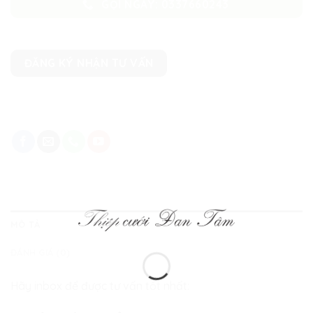
GỌI NGAY: 0337660243
ĐĂNG KÝ NHẬN TƯ VẤN
MÔ TẢ
ĐÁNH GIÁ (0)
Hãy inbox để được tư vấn tốt nhất: