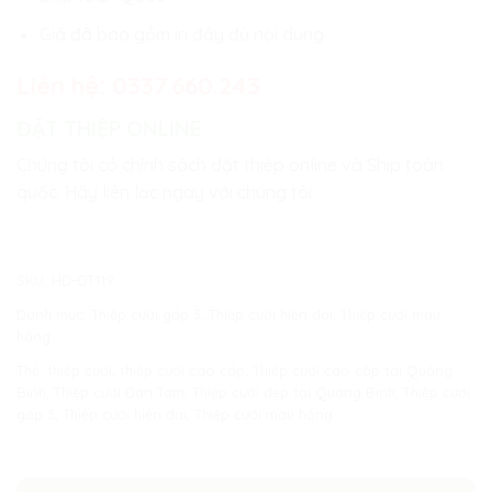
Giá đã bao gồm in đầy đủ nội dung
Liên hệ:
0337.660.243
ĐẶT THIỆP ONLINE
Chúng tôi có chính sách đặt thiệp online và Ship toàn
quốc. Hãy liên lạc ngay với chúng tôi
SKU:
HĐ-ĐT119
Danh mục:
Thiệp cưới gấp 3
,
Thiệp cưới hiện đại
,
Thiệp cưới màu
hồng
Thẻ:
thiệp cưới
,
thiệp cưới cao cấp
,
Thiệp cưới cao cấp tại Quảng
Bình
,
Thiệp cưới Đan Tâm
,
Thiệp cưới đẹp tại Quảng Bình
,
Thiệp cưới
gấp 3
,
Thiệp cưới hiện đại
,
Thiệp cưới màu hồng