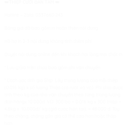
👑
THIỆP CƯỚI ĐAN TÂM
👑
Hotline – Zalo:
0337.660.243
Bảng giá đã bao gồm in hoàn thiện nội dung
Hỗ hợ in 2-3 nội dung không tính thêm phí
Duyệt nội dung online đến khi khách hài lòng mới chốt in
* Lưu ý:Giá trên chưa bao gồm phí vận chuyển
* Cách ước tính giá Ship: Lấy trọng lượng của mỗi thiệp
(0.016 kg) x số lượng Thiệp (cả ruột và vỏ). Phí ship được
tính theo kg của nhà vận chuyển theo từng trọng lượng
đơn hàngx 10.000đ. VD: 300 bộ = 0.016 kg x 300 thiệp =
4.8kg x 10.000đ/ kg (giá cước hiện tại). = 48.000 đ. Tùy
theo chặng, chặng gần giá có thể cao hơn hoặc thấp
hơn