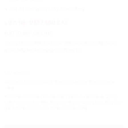
Giá đã bao gồm in đầy đủ nội dung
Liên hệ:
0337.660.243
ĐẶT THIỆP ONLINE
Chúng tôi có chính sách đặt thiệp online và Ship toàn
quốc. Hãy liên lạc ngay với chúng tôi
SKU:
HĐ-ĐT125
Danh mục:
Thiệp cưới gấp 3
,
Thiệp cưới hiện đại
,
Thiệp cưới màu
trắng
Thẻ:
thiệp cưới
,
thiệp cưới cao cấp
,
Thiệp cưới cao cấp tại Quảng
Bình
,
Thiệp cưới Đan Tâm
,
Thiệp cưới đẹp tại Quảng Bình
,
Thiệp cưới
gấp 3
,
Thiệp cưới hiện đại
,
Thiệp cưới màu hồng