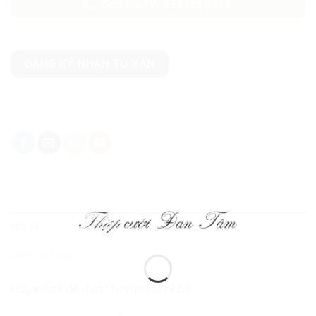
GỌI NGAY: 0337660243
ĐĂNG KÝ NHẬN TƯ VẤN
MÔ TẢ
ĐÁNH GIÁ (0)
Hãy inbox để được tư vấn tốt nhất: