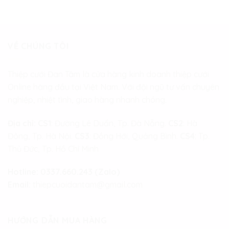
VỀ CHÚNG TÔI
Thiệp cưới Đan Tâm là cửa hàng kinh doanh thiệp cưới
Online hàng đầu tại Việt Nam. Với đội ngũ tư vấn chuyên
nghiệp, nhiệt tình, giao hàng nhanh chóng.
Địa chỉ:
CS1
: Đường Lê Duẩn, Tp. Đà Nẵng.
CS2
: Hà
Đông, Tp. Hà Nội.
CS3
: Đồng Hới, Quảng Bình.
CS4
: Tp.
Thủ Đức, Tp. Hồ Chí Minh
Hotline:
0337.660.243 (Zalo)
Email:
thiepcuoidantam@gmail.com
HƯỚNG DẪN MUA HÀNG