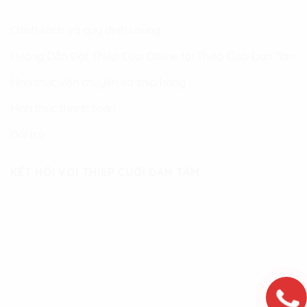
Chính sách và quy định chung
Hướng Dẫn Đặt Thiệp Cưới Online tại Thiệp Cưới Đan Tâm
Hình thức vận chuyển và ship hàng
Hình thức thanh toán
Đổi trả
KẾT NỐI VỚI THIỆP CƯỚI ĐAN TÂM