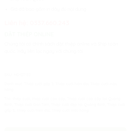
Giá đã bao gồm in đầy đủ nội dung
Liên hệ:
0337.660.243
ĐẶT THIỆP ONLINE
Chúng tôi có chính sách đặt thiệp online và Ship toàn
quốc. Hãy liên lạc ngay với chúng tôi
SKU:
HĐ-ĐT132
Danh mục:
Thiệp cưới gấp 3
,
Thiệp cưới hiện đại
,
Thiệp cưới màu
hồng
Thẻ:
thiệp cưới
,
thiệp cưới cao cấp
,
Thiệp cưới cao cấp tại Quảng
Bình
,
Thiệp cưới Đan Tâm
,
Thiệp cưới đẹp tại Quảng Bình
,
Thiệp cưới
gấp 3
,
Thiệp cưới hiện đại
,
Thiệp cưới màu hồng