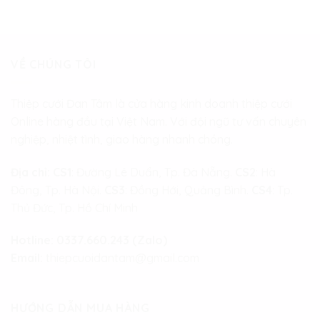
VỀ CHÚNG TÔI
Thiệp cưới Đan Tâm là cửa hàng kinh doanh thiệp cưới
Online hàng đầu tại Việt Nam. Với đội ngũ tư vấn chuyên
nghiệp, nhiệt tình, giao hàng nhanh chóng.
Địa chỉ:
CS1
: Đường Lê Duẩn, Tp. Đà Nẵng.
CS2
: Hà
Đông, Tp. Hà Nội.
CS3
: Đồng Hới, Quảng Bình.
CS4
: Tp.
Thủ Đức, Tp. Hồ Chí Minh
Hotline:
0337.660.243 (Zalo)
Email:
thiepcuoidantam@gmail.com
HƯỚNG DẪN MUA HÀNG