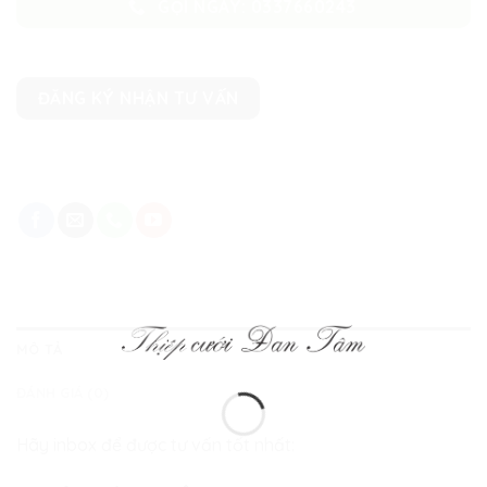
GỌI NGAY: 0337660243
ĐĂNG KÝ NHẬN TƯ VẤN
MÔ TẢ
ĐÁNH GIÁ (0)
Hãy inbox để được tư vấn tốt nhất: