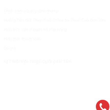
Chính sách và quy định chung
Hướng Dẫn Đặt Thiệp Cưới Online tại Thiệp Cưới Đan Tâm
Hình thức vận chuyển và ship hàng
Hình thức thanh toán
Đổi trả
KẾT NỐI VỚI THIỆP CƯỚI ĐAN TÂM