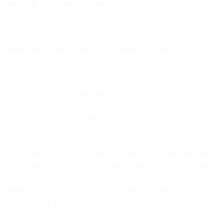
👑
THIỆP CƯỚI ĐAN TÂM
👑
Hotline – Zalo:
0337.660.243
Bảng giá đã bao gồm in hoàn thiện nội dung
Hỗ hợ in 2-3 nội dung không tính thêm phí
Duyệt nội dung online đến khi khách hài lòng mới chốt in
* Lưu ý:Giá trên chưa bao gồm phí vận chuyển
* Cách ước tính giá Ship: Lấy trọng lượng của mỗi thiệp
(0.016 kg) x số lượng Thiệp (cả ruột và vỏ). Phí ship được
tính theo kg của nhà vận chuyển theo từng trọng lượng
đơn hàngx 10.000đ. VD: 300 bộ = 0.016 kg x 300 thiệp =
4.8kg x 10.000đ/ kg (giá cước hiện tại). = 48.000 đ. Tùy
theo chặng, chặng gần giá có thể cao hơn hoặc thấp
hơn