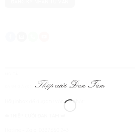
ĐĂNG KÝ NHẬN TƯ VẤN
MÔ TẢ
ĐÁNH GIÁ (0)
Hãy inbox để được tư vấn tốt nhất:
👑
THIỆP CƯỚI ĐAN TÂM
👑
Hotline – Zalo:
0337.660.243