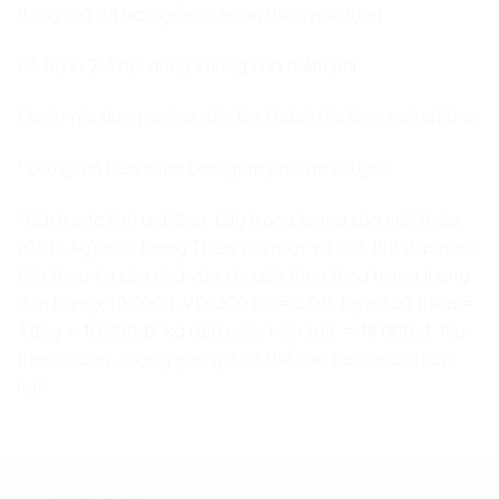
Bảng giá đã bao gồm in hoàn thiện nội dung
Hỗ hợ in 2-3 nội dung không tính thêm phí
Duyệt nội dung online đến khi khách hài lòng mới chốt in
* Lưu ý:Giá trên chưa bao gồm phí vận chuyển
* Cách ước tính giá Ship: Lấy trọng lượng của mỗi thiệp
(0.016 kg) x số lượng Thiệp (cả ruột và vỏ). Phí ship được
tính theo kg của nhà vận chuyển theo từng trọng lượng
đơn hàngx 10.000đ. VD: 300 bộ = 0.016 kg x 300 thiệp =
4.8kg x 10.000đ/ kg (giá cước hiện tại). = 48.000 đ. Tùy
theo chặng, chặng gần giá có thể cao hơn hoặc thấp
hơn