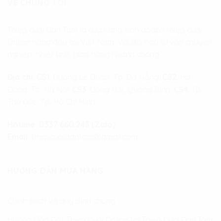
VỀ CHÚNG TÔI
Thiệp cưới Đan Tâm là cửa hàng kinh doanh thiệp cưới
Online hàng đầu tại Việt Nam. Với đội ngũ tư vấn chuyên
nghiệp, nhiệt tình, giao hàng nhanh chóng.
Địa chỉ:
CS1
: Đường Lê Duẩn, Tp. Đà Nẵng.
CS2
: Hà
Đông, Tp. Hà Nội.
CS3
: Đồng Hới, Quảng Bình.
CS4
: Tp.
Thủ Đức, Tp. Hồ Chí Minh
Hotline:
0337.660.243 (Zalo)
Email:
thiepcuoidantam@gmail.com
HƯỚNG DẪN MUA HÀNG
Chính sách và quy định chung
Hướng Dẫn Đặt Thiệp Cưới Online tại Thiệp Cưới Đan Tâm