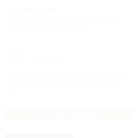
ĐẶT THIỆP ONLINE
Chúng tôi có chính sách đặt thiệp online và Ship toàn
quốc. Hãy liên lạc ngay với chúng tôi
SKU:
ST-ĐT11
Danh mục:
Thiệp cưới sang trọng
Thẻ:
thiệp cưới
,
thiệp cưới cao cấp
,
Thiệp cưới cao cấp tại Quảng
Bình
,
Thiệp cưới Đan Tâm
,
Thiệp cưới đẹp tại Quảng Bình
,
Thiệp cưới
gấp 3
,
Thiệp cưới hiện đại
,
Thiệp cưới màu hồng
,
Thiệp cưới sang
trọng
GỌI NGAY: 0337660243