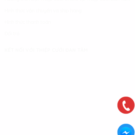
Hình thức vận chuyển và ship hàng
Hình thức thanh toán
Đổi trả
KẾT NỐI VỚI THIỆP CƯỚI ĐAN TÂM