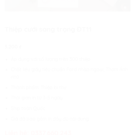
Thiệp cưới sang trọng ĐT11
3.200
₫
Áp dụng với số lượng trên 300 thiệp
Chất liệu giấy tiêu chuẩn Ford nhập ngoại, Thơm Ánh
nhũ
Thành phẩm: Thiệp bì thư
Thời gian in từ 3-5 ngày
Ship toàn Quốc
Giá đã bao gồm in đầy đủ nội dung
Liên hệ:
0337.660.243