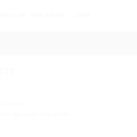
BỘ SƯU TẬP
BLOG CƯỚI HỎI
LIÊN HỆ
ĐT22
g
n 300 thiệp
n Ford nhập ngoại, Thơm Ánh nhũ