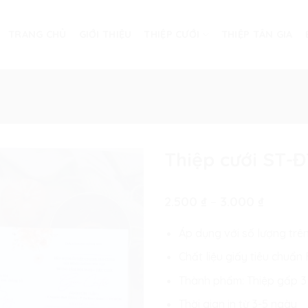
TRANG CHỦ
GIỚI THIỆU
THIỆP CƯỚI
THIỆP TÂN GIA
Thiệp cưới ST-
Khoản
2.500
₫
–
3.000
₫
giá:
từ
Áp dụng với số lượng trê
2.500 ₫
đến
Chất liệu giấy tiêu chuẩ
3.000 ₫
Thành phẩm: Thiệp gấp 3
Thời gian in từ 3-5 ngày