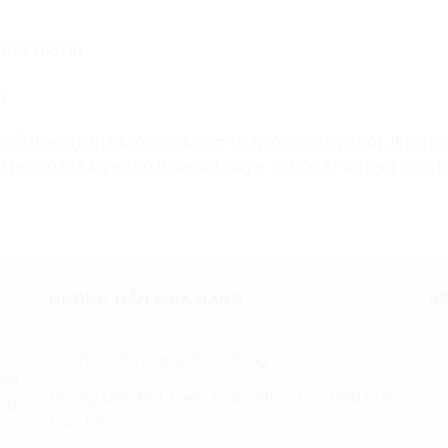
 mới chốt in
n
 mỗi thiệp (0.016 kg) x số lượng Thiệp (cả ruột và vỏ). Phí s
bộ = 0.016 kg x 300 thiệp = 4.8kg x 10.000đ/ kg (giá cước hi
HƯỚNG DẪN MUA HÀNG
KẾ
Chính sách và quy định chung
đội
Hướng Dẫn Đặt Thiệp Cưới Online tại Thiệp Cưới
àng
Đan Tâm