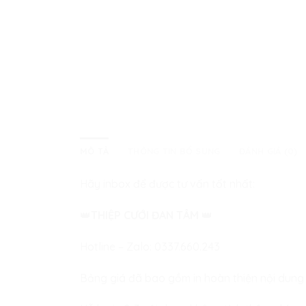
MÔ TẢ
THÔNG TIN BỔ SUNG
ĐÁNH GIÁ (0)
Hãy inbox để được tư vấn tốt nhất:
👑
THIỆP CƯỚI ĐAN TÂM
👑
Hotline – Zalo:
0337.660.243
Bảng giá đã bao gồm in hoàn thiện nội dung