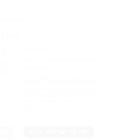
ủ nội dung
0.243
NE
SKU:
ST-ĐT22
Danh mục:
Thiệp cưới màu hồng
,
Thiệp
thiệp
cưới sang trọng
y liên
Thẻ:
thiệp cưới
,
thiệp cưới cao cấp
,
Thiệp
cưới cao cấp tại Quảng Bình
,
Thiệp cưới
Đan Tâm
,
Thiệp cưới đẹp tại Quảng Bình
,
Thiệp cưới gấp 3
,
Thiệp cưới hiện đại
,
Thiệp cưới màu hồng
,
Thiệp cưới sang
trọng
243
ĐĂNG KÝ NHẬN TƯ VẤN