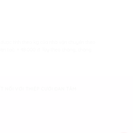
hip được tính theo kg của nhà vận chuyển theo
ện tại). = 48.000 đ. Tùy theo chặng, chặng
T NỐI VỚI THIỆP CƯỚI ĐAN TÂM