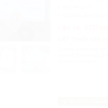
Ship toàn Quốc
Giá đã bao gồm in đầy đ
Liên hệ:
0337.66
ĐẶT THIỆP ONLI
Chúng tôi có chính sách đặt 
online và Ship toàn quốc. Hã
lạc ngay với chúng tôi
GỌI NGAY: 0337660