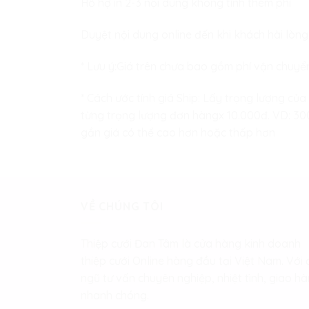
Hỗ hợ in 2-3 nội dung không tính thêm phí
Duyệt nội dung online đến khi khách hài lòng
* Lưu ý:Giá trên chưa bao gồm phí vận chuyể
* Cách ước tính giá Ship: Lấy trọng lượng của
từng trọng lượng đơn hàngx 10.000đ. VD: 300 
gần giá có thể cao hơn hoặc thấp hơn
VỀ CHÚNG TÔI
Thiệp cưới Đan Tâm là cửa hàng kinh doanh
thiệp cưới Online hàng đầu tại Việt Nam. Với 
ngũ tư vấn chuyên nghiệp, nhiệt tình, giao h
nhanh chóng.