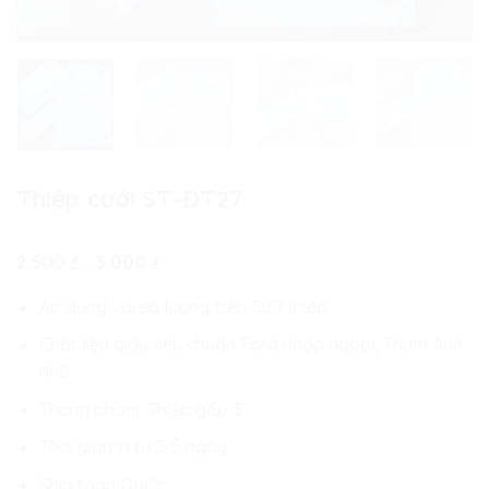
Thiệp cưới ST-ĐT27
Khoảng
2.500
₫
–
3.000
₫
giá:
từ
Áp dụng với số lượng trên 300 thiệp
2.500 ₫
đến
Chất liệu giấy tiêu chuẩn Ford nhập ngoại, Thơm Ánh
3.000 ₫
nhũ
Thành phẩm: Thiệp gấp 3
Thời gian in từ 3-5 ngày
Ship toàn Quốc