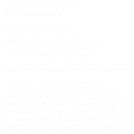
Hãy inbox để được tư vấn tốt nhất:
👑
THIỆP CƯỚI ĐAN TÂM
👑
Hotline – Zalo:
0337.660.243
Bảng giá đã bao gồm in hoàn thiện nội dung
Hỗ hợ in 2-3 nội dung không tính thêm phí
Duyệt nội dung online đến khi khách hài lòng mới chốt in
* Lưu ý:Giá trên chưa bao gồm phí vận chuyển
* Cách ước tính giá Ship: Lấy trọng lượng của mỗi thiệp
(0.016 kg) x số lượng Thiệp (cả ruột và vỏ). Phí ship được
tính theo kg của nhà vận chuyển theo từng trọng lượng
đơn hàngx 10.000đ. VD: 300 bộ = 0.016 kg x 300 thiệp =
4.8kg x 10.000đ/ kg (giá cước hiện tại). = 48.000 đ. Tùy
theo chặng, chặng gần giá có thể cao hơn hoặc thấp