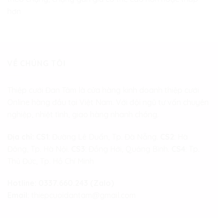
hơn
VỀ CHÚNG TÔI
Thiệp cưới Đan Tâm là cửa hàng kinh doanh thiệp cưới
Online hàng đầu tại Việt Nam. Với đội ngũ tư vấn chuyên
nghiệp, nhiệt tình, giao hàng nhanh chóng.
Địa chỉ:
CS1
: Đường Lê Duẩn, Tp. Đà Nẵng.
CS2
: Hà
Đông, Tp. Hà Nội.
CS3
: Đồng Hới, Quảng Bình.
CS4
: Tp.
Thủ Đức, Tp. Hồ Chí Minh
Hotline:
0337.660.243 (Zalo)
Email:
thiepcuoidantam@gmail.com