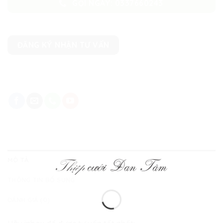
GỌI NGAY: 0337660243
ĐĂNG KÝ NHẬN TƯ VẤN
MÔ TẢ
THÔNG TIN BỔ SUNG
ĐÁNH GIÁ (0)