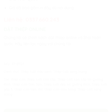
Giá đã bao gồm in đầy đủ nội dung
Liên hệ:
0337.660.243
ĐẶT THIỆP ONLINE
Chúng tôi có chính sách đặt thiệp online và Ship toàn
quốc. Hãy liên lạc ngay với chúng tôi
SKU:
ST-ĐT27
Danh mục:
Thiệp cưới màu xanh
,
Thiệp cưới sang trọng
Thẻ:
thiệp cưới
,
thiệp cưới cao cấp
,
Thiệp cưới cao cấp tại Quảng
Bình
,
Thiệp cưới Đan Tâm
,
Thiệp cưới đẹp tại Quảng Bình
,
Thiệp cưới
gấp 3
,
Thiệp cưới hiện đại
,
Thiệp cưới màu hồng
,
Thiệp cưới sang
trọng