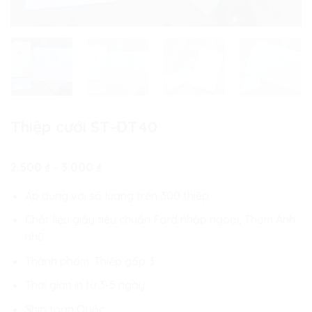
Thiệp cưới ST-ĐT40
Khoảng
2.500
₫
–
3.000
₫
giá:
từ
Áp dụng với số lượng trên 300 thiệp
2.500 ₫
đến
Chất liệu giấy tiêu chuẩn Ford nhập ngoại, Thơm Ánh
3.000 ₫
nhũ
Thành phẩm: Thiệp gấp 3
Thời gian in từ 3-5 ngày
Ship toàn Quốc