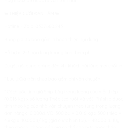
Hãy inbox để được tư vấn tốt nhất:
👑
THIỆP CƯỚI ĐAN TÂM
👑
Hotline – Zalo:
0337.660.243
Bảng giá đã bao gồm in hoàn thiện nội dung
Hỗ hợ in 2-3 nội dung không tính thêm phí
Duyệt nội dung online đến khi khách hài lòng mới chốt in
* Lưu ý:Giá trên chưa bao gồm phí vận chuyển
* Cách ước tính giá Ship: Lấy trọng lượng của mỗi thiệp
(0.016 kg) x số lượng Thiệp (cả ruột và vỏ). Phí ship được
tính theo kg của nhà vận chuyển theo từng trọng lượng
đơn hàngx 10.000đ. VD: 300 bộ = 0.016 kg x 300 thiệp =
4.8kg x 10.000đ/ kg (giá cước hiện tại). = 48.000 đ. Tùy
theo chặng, chặng gần giá có thể cao hơn hoặc thấp