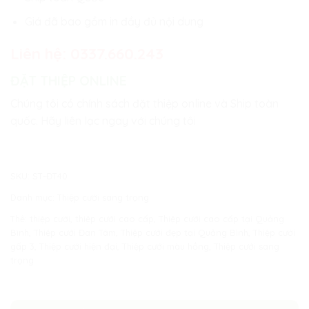
Giá đã bao gồm in đầy đủ nội dung
Liên hệ:
0337.660.243
ĐẶT THIỆP ONLINE
Chúng tôi có chính sách đặt thiệp online và Ship toàn
quốc. Hãy liên lạc ngay với chúng tôi
SKU:
ST-ĐT40
Danh mục:
Thiệp cưới sang trọng
Thẻ:
thiệp cưới
,
thiệp cưới cao cấp
,
Thiệp cưới cao cấp tại Quảng
Bình
,
Thiệp cưới Đan Tâm
,
Thiệp cưới đẹp tại Quảng Bình
,
Thiệp cưới
gấp 3
,
Thiệp cưới hiện đại
,
Thiệp cưới màu hồng
,
Thiệp cưới sang
trọng