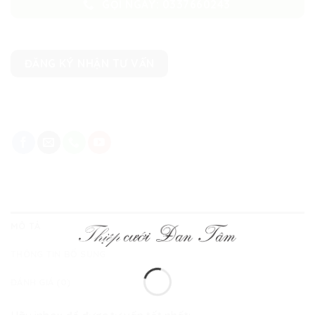
GỌI NGAY: 0337660243
ĐĂNG KÝ NHẬN TƯ VẤN
MÔ TẢ
THÔNG TIN BỔ SUNG
ĐÁNH GIÁ (0)