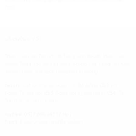
hơn
VỀ CHÚNG TÔI
Thiệp cưới Đan Tâm là cửa hàng kinh doanh thiệp cưới
Online hàng đầu tại Việt Nam. Với đội ngũ tư vấn chuyên
nghiệp, nhiệt tình, giao hàng nhanh chóng.
Địa chỉ:
CS1
: Đường Lê Duẩn, Tp. Đà Nẵng.
CS2
: Hà
Đông, Tp. Hà Nội.
CS3
: Đồng Hới, Quảng Bình.
CS4
: Tp.
Thủ Đức, Tp. Hồ Chí Minh
Hotline:
0337.660.243 (Zalo)
Email:
thiepcuoidantam@gmail.com