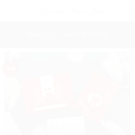
Skip
to
content
TRANG CHỦ
/
THIỆP CƯỚI CAO CẤP
-9%