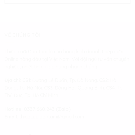
VỀ CHÚNG TÔI
Thiệp cưới Đan Tâm là cửa hàng kinh doanh thiệp cưới
Online hàng đầu tại Việt Nam. Với đội ngũ tư vấn chuyên
nghiệp, nhiệt tình, giao hàng nhanh chóng.
Địa chỉ:
CS1
: Đường Lê Duẩn, Tp. Đà Nẵng.
CS2
: Hà
Đông, Tp. Hà Nội.
CS3
: Đồng Hới, Quảng Bình.
CS4
: Tp.
Thủ Đức, Tp. Hồ Chí Minh
Hotline:
0337.660.243 (Zalo)
Email:
thiepcuoidantam@gmail.com