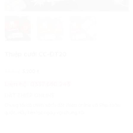
Thiệp cưới CC-ĐT20
Giá
Giá
3.500
₫
3.200
₫
gốc
hiện
là:
tại
Liên hệ:
0337.660.243
3.500 ₫.
là:
3.200 ₫.
ĐẶT THIỆP ONLINE
Chúng tôi có chính sách đặt thiệp online và Ship toàn
quốc. Hãy liên lạc ngay với chúng tôi