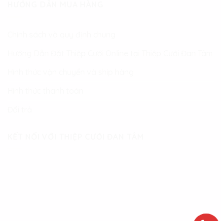
HƯỚNG DẪN MUA HÀNG
Chính sách và quy định chung
Hướng Dẫn Đặt Thiệp Cưới Online tại Thiệp Cưới Đan Tâm
Hình thức vận chuyển và ship hàng
Hình thức thanh toán
Đổi trả
KẾT NỐI VỚI THIỆP CƯỚI ĐAN TÂM