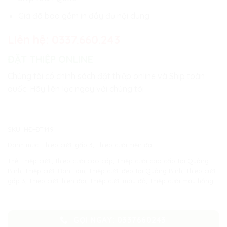
Giá đã bao gồm in đầy đủ nội dung
Liên hệ:
0337.660.243
ĐẶT THIỆP ONLINE
Chúng tôi có chính sách đặt thiệp online và Ship toàn
quốc. Hãy liên lạc ngay với chúng tôi
SKU:
HĐ-ĐT149
Danh mục:
Thiệp cưới gấp 3
,
Thiệp cưới hiện đại
Thẻ:
thiệp cưới
,
thiệp cưới cao cấp
,
Thiệp cưới cao cấp tại Quảng
Bình
,
Thiệp cưới Đan Tâm
,
Thiệp cưới đẹp tại Quảng Bình
,
Thiệp cưới
gấp 3
,
Thiệp cưới hiện đại
,
Thiệp cưới màu đỏ
,
Thiệp cưới màu hồng
GỌI NGAY: 0337660243