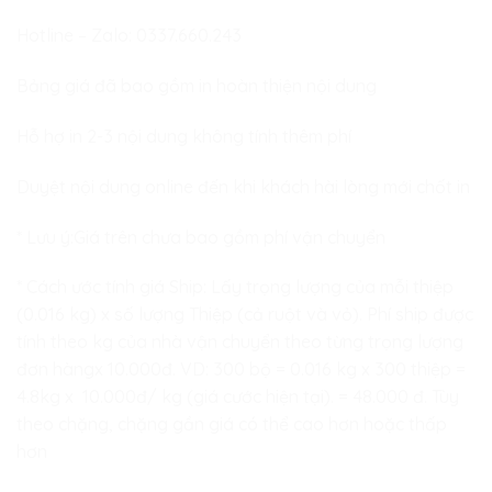
Hotline – Zalo:
0337.660.243
Bảng giá đã bao gồm in hoàn thiện nội dung
Hỗ hợ in 2-3 nội dung không tính thêm phí
Duyệt nội dung online đến khi khách hài lòng mới chốt in
* Lưu ý:Giá trên chưa bao gồm phí vận chuyển
* Cách ước tính giá Ship: Lấy trọng lượng của mỗi thiệp
(0.016 kg) x số lượng Thiệp (cả ruột và vỏ). Phí ship được
tính theo kg của nhà vận chuyển theo từng trọng lượng
đơn hàngx 10.000đ. VD: 300 bộ = 0.016 kg x 300 thiệp =
4.8kg x 10.000đ/ kg (giá cước hiện tại). = 48.000 đ. Tùy
theo chặng, chặng gần giá có thể cao hơn hoặc thấp
hơn