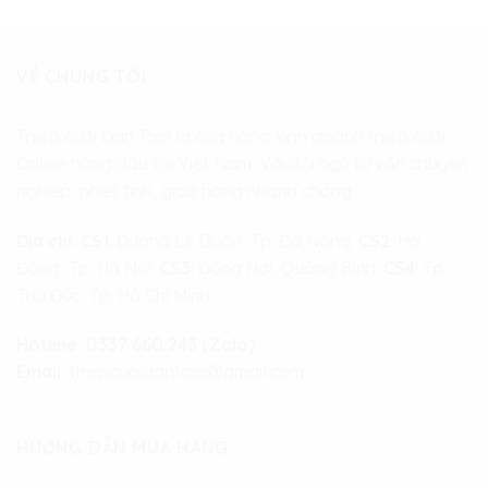
VỀ CHÚNG TÔI
Thiệp cưới Đan Tâm là cửa hàng kinh doanh thiệp cưới
Online hàng đầu tại Việt Nam. Với đội ngũ tư vấn chuyên
nghiệp, nhiệt tình, giao hàng nhanh chóng.
Địa chỉ:
CS1
: Đường Lê Duẩn, Tp. Đà Nẵng.
CS2
: Hà
Đông, Tp. Hà Nội.
CS3
: Đồng Hới, Quảng Bình.
CS4
: Tp.
Thủ Đức, Tp. Hồ Chí Minh
Hotline:
0337.660.243 (Zalo)
Email:
thiepcuoidantam@gmail.com
HƯỚNG DẪN MUA HÀNG