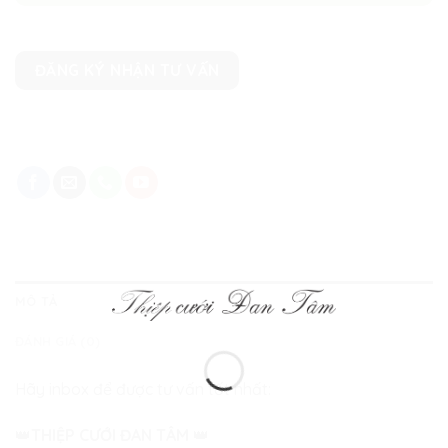
ĐĂNG KÝ NHẬN TƯ VẤN
MÔ TẢ
ĐÁNH GIÁ (0)
Hãy inbox để được tư vấn tốt nhất:
👑
THIỆP CƯỚI ĐAN TÂM
👑