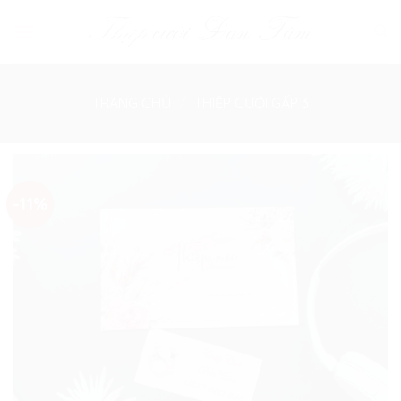
Skip
to
content
TRANG CHỦ
/
THIỆP CƯỚI GẤP 3
-11%