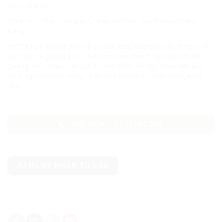
SKU:
HĐ-ĐT46
Danh mục:
Thiệp cưới gấp 3
,
Thiệp cưới hiện đại
,
Thiệp cưới màu
trắng
Thẻ:
Tân gia Quảng Bình
,
thiệp cưới
,
thiệp cưới cao cấp
,
Thiệp cưới
cao cấp tại Quảng Bình
,
Thiệp cưới Đan Tâm
,
Thiệp cưới đẹp tại
Quảng Bình
,
Thiệp cưới gấp 3
,
Thiệp cưới hiện đại
,
Thiệp cưới màu
đỏ
,
Thiệp cưới màu trắng
,
Thiệp cưới phòng bì
,
Thiệp cưới Quảng
BÌnh
GỌI NGAY: 0337660243
ĐĂNG KÝ NHẬN TƯ VẤN