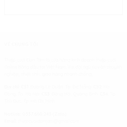
VỀ CHÚNG TÔI
Thiệp cưới Đan Tâm là cửa hàng kinh doanh thiệp cưới
Online hàng đầu tại Việt Nam. Với đội ngũ tư vấn chuyên
nghiệp, nhiệt tình, giao hàng nhanh chóng.
Địa chỉ:
CS1
: Đường Lê Duẩn, Tp. Đà Nẵng.
CS2
: Hà
Đông, Tp. Hà Nội.
CS3
: Đồng Hới, Quảng Bình.
CS4
: Tp.
Thủ Đức, Tp. Hồ Chí Minh
Hotline:
0337.660.243 (Zalo)
Email:
thiepcuoidantam@gmail.com