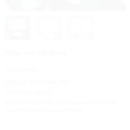
Thiệp cưới HD-ĐT46
Giá
Giá
1.800
₫
1.600
₫
gốc
hiện
là:
tại
Liên hệ:
0337.660.243
1.800 ₫.
là:
1.600 ₫.
ĐẶT THIỆP ONLINE
Chúng tôi có chính sách đặt thiệp online và Ship toàn
quốc. Hãy liên lạc ngay với chúng tôi