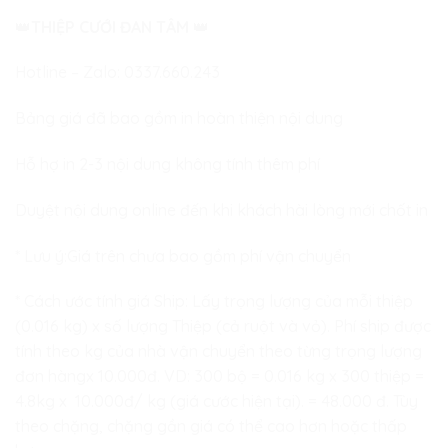
👑
THIỆP CƯỚI ĐAN TÂM
👑
Hotline – Zalo:
0337.660.243
Bảng giá đã bao gồm in hoàn thiện nội dung
Hỗ hợ in 2-3 nội dung không tính thêm phí
Duyệt nội dung online đến khi khách hài lòng mới chốt in
* Lưu ý:Giá trên chưa bao gồm phí vận chuyển
* Cách ước tính giá Ship: Lấy trọng lượng của mỗi thiệp
(0.016 kg) x số lượng Thiệp (cả ruột và vỏ). Phí ship được
tính theo kg của nhà vận chuyển theo từng trọng lượng
đơn hàngx 10.000đ. VD: 300 bộ = 0.016 kg x 300 thiệp =
4.8kg x 10.000đ/ kg (giá cước hiện tại). = 48.000 đ. Tùy
theo chặng, chặng gần giá có thể cao hơn hoặc thấp