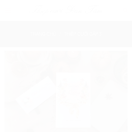
Skip
to
content
TRANG CHỦ
/
THIỆP CƯỚI GẤP 3