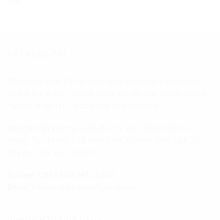
hơn
VỀ CHÚNG TÔI
Thiệp cưới Đan Tâm là cửa hàng kinh doanh thiệp cưới
Online hàng đầu tại Việt Nam. Với đội ngũ tư vấn chuyên
nghiệp, nhiệt tình, giao hàng nhanh chóng.
Địa chỉ:
CS1
: Đường Lê Duẩn, Tp. Đà Nẵng.
CS2
: Hà
Đông, Tp. Hà Nội.
CS3
: Đồng Hới, Quảng Bình.
CS4
: Tp.
Thủ Đức, Tp. Hồ Chí Minh
Hotline:
0337.660.243 (Zalo)
Email:
thiepcuoidantam@gmail.com