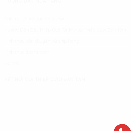
HƯỚNG DẪN MUA HÀNG
Chính sách và quy định chung
Hướng Dẫn Đặt Thiệp Cưới Online tại Thiệp Cưới Đan Tâm
Hình thức vận chuyển và ship hàng
Hình thức thanh toán
Đổi trả
KẾT NỐI VỚI THIỆP CƯỚI ĐAN TÂM