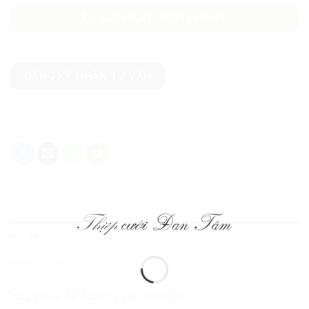
GỌI NGAY: 0337660243
ĐĂNG KÝ NHẬN TƯ VẤN
MÔ TẢ
ĐÁNH GIÁ (0)
Hãy inbox để được tư vấn tốt nhất: