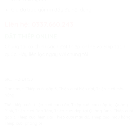
Giá đã bao gồm in đầy đủ nội dung
Liên hệ:
0337.660.243
ĐẶT THIỆP ONLINE
Chúng tôi có chính sách đặt thiệp online và Ship toàn
quốc. Hãy liên lạc ngay với chúng tôi
SKU:
HĐ-ĐT150
Danh mục:
Thiệp cưới gấp 3
,
Thiệp cưới hiện đại
,
Thiệp cưới màu
hồng
Thẻ:
thiệp cưới
,
thiệp cưới cao cấp
,
Thiệp cưới cao cấp tại Quảng
Bình
,
Thiệp cưới Đan Tâm
,
Thiệp cưới đẹp tại Quảng Bình
,
Thiệp cưới
gấp 3
,
Thiệp cưới hiện đại
,
Thiệp cưới màu đỏ
,
Thiệp cưới màu hồng
,
Thiệp cưới phòng bì