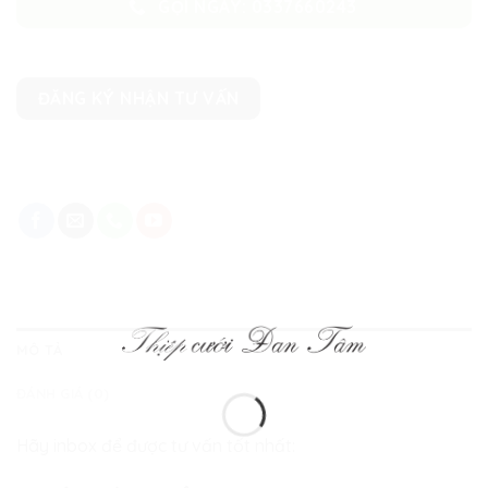
GỌI NGAY: 0337660243
ĐĂNG KÝ NHẬN TƯ VẤN
MÔ TẢ
ĐÁNH GIÁ (0)
Hãy inbox để được tư vấn tốt nhất: