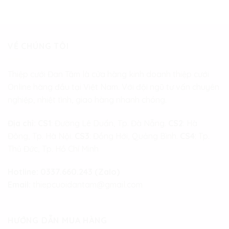
VỀ CHÚNG TÔI
Thiệp cưới Đan Tâm là cửa hàng kinh doanh thiệp cưới
Online hàng đầu tại Việt Nam. Với đội ngũ tư vấn chuyên
nghiệp, nhiệt tình, giao hàng nhanh chóng.
Địa chỉ:
CS1
: Đường Lê Duẩn, Tp. Đà Nẵng.
CS2
: Hà
Đông, Tp. Hà Nội.
CS3
: Đồng Hới, Quảng Bình.
CS4
: Tp.
Thủ Đức, Tp. Hồ Chí Minh
Hotline:
0337.660.243 (Zalo)
Email:
thiepcuoidantam@gmail.com
HƯỚNG DẪN MUA HÀNG