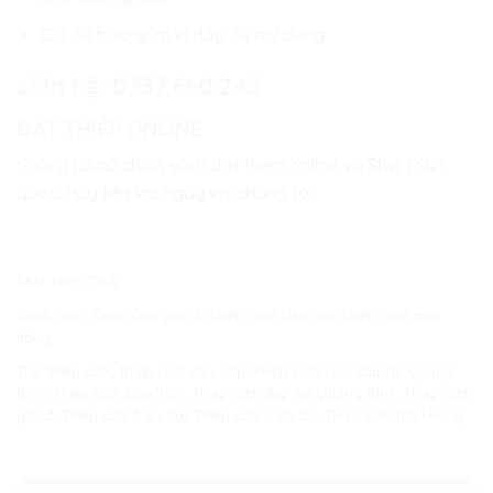
Giá đã bao gồm in đầy đủ nội dung
Liên hệ:
0337.660.243
ĐẶT THIỆP ONLINE
Chúng tôi có chính sách đặt thiệp online và Ship toàn
quốc. Hãy liên lạc ngay với chúng tôi
SKU:
HĐ-ĐT188
Danh mục:
Thiệp cưới gấp 3
,
Thiệp cưới hiện đại
,
Thiệp cưới màu
hồng
Thẻ:
thiệp cưới
,
thiệp cưới cao cấp
,
Thiệp cưới cao cấp tại Quảng
Bình
,
Thiệp cưới Đan Tâm
,
Thiệp cưới đẹp tại Quảng Bình
,
Thiệp cưới
gấp 3
,
Thiệp cưới hiện đại
,
Thiệp cưới màu đỏ
,
Thiệp cưới màu hồng