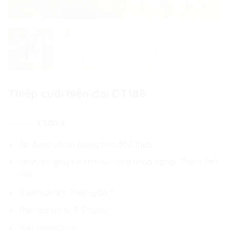
Thiệp cưới hiện đại ĐT188
Giá
Giá
1.700
₫
1.500
₫
gốc
hiện
là:
tại
Áp dụng với số lượng trên 300 thiệp
1.700 ₫.
là:
1.500 ₫.
Chất liệu giấy tiêu chuẩn Ford nhập ngoại, Thơm Ánh
nhũ
Thành phẩm: Thiệp gấp 3
Thời gian in từ 3-5 ngày
Ship toàn Quốc