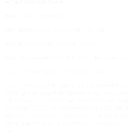
👑
THIỆP CƯỚI ĐAN TÂM
👑
Hotline – Zalo:
0337.660.243
Bảng giá đã bao gồm in hoàn thiện nội dung
Hỗ hợ in 2-3 nội dung không tính thêm phí
Duyệt nội dung online đến khi khách hài lòng mới chốt in
* Lưu ý:Giá trên chưa bao gồm phí vận chuyển
* Cách ước tính giá Ship: Lấy trọng lượng của mỗi thiệp
(0.016 kg) x số lượng Thiệp (cả ruột và vỏ). Phí ship được
tính theo kg của nhà vận chuyển theo từng trọng lượng
đơn hàngx 10.000đ. VD: 300 bộ = 0.016 kg x 300 thiệp =
4.8kg x 10.000đ/ kg (giá cước hiện tại). = 48.000 đ. Tùy
theo chặng, chặng gần giá có thể cao hơn hoặc thấp
hơn