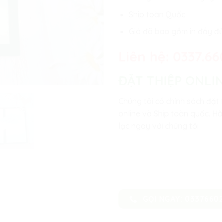
Ship toàn Quốc
Giá đã bao gồm in đầy đ
Liên hệ:
0337.66
ĐẶT THIỆP ONLI
Chúng tôi có chính sách đặt 
online và Ship toàn quốc. Hã
lạc ngay với chúng tôi
GỌI NGAY: 0337660