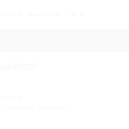
BỘ SƯU TẬP
BLOG CƯỚI HỎI
LIÊN HỆ
 đại ĐT207
n 300 thiệp
n Ford nhập ngoại, Thơm Ánh nhũ