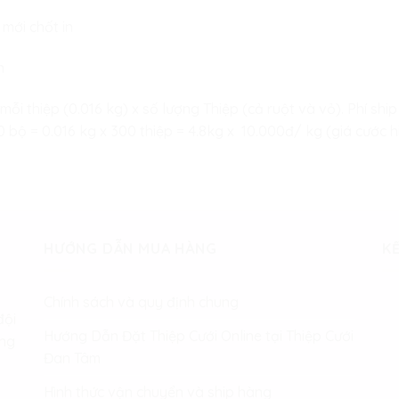
 mới chốt in
n
 mỗi thiệp (0.016 kg) x số lượng Thiệp (cả ruột và vỏ). Phí s
bộ = 0.016 kg x 300 thiệp = 4.8kg x 10.000đ/ kg (giá cước hi
HƯỚNG DẪN MUA HÀNG
KẾ
Chính sách và quy định chung
đội
Hướng Dẫn Đặt Thiệp Cưới Online tại Thiệp Cưới
àng
Đan Tâm
Hình thức vận chuyển và ship hàng