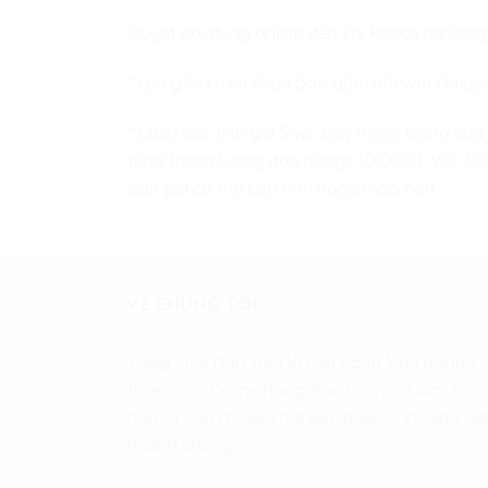
Duyệt nội dung online đến khi khách hài lòng
* Lưu ý:Giá trên chưa bao gồm phí vận chuyể
* Cách ước tính giá Ship: Lấy trọng lượng của
từng trọng lượng đơn hàngx 10.000đ. VD: 300 
gần giá có thể cao hơn hoặc thấp hơn
VỀ CHÚNG TÔI
Thiệp cưới Đan Tâm là cửa hàng kinh doanh
thiệp cưới Online hàng đầu tại Việt Nam. Với 
ngũ tư vấn chuyên nghiệp, nhiệt tình, giao h
nhanh chóng.