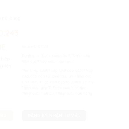
ủ nội dung
0.243
NE
SKU:
HĐ-ĐT207
Danh mục:
Thiệp cưới gấp 3
,
Thiệp cưới
thiệp
hiện đại
,
Thiệp cưới màu xanh
y liên
Thẻ:
thiệp cưới
,
thiệp cưới cao cấp
,
Thiệp
cưới cao cấp tại Quảng Bình
,
Thiệp cưới
Đan Tâm
,
Thiệp cưới đẹp tại Quảng Bình
,
Thiệp cưới gấp 3
,
Thiệp cưới hiện đại
,
Thiệp cưới màu đỏ
,
Thiệp cưới màu hồng
243
ĐĂNG KÝ NHẬN TƯ VẤN