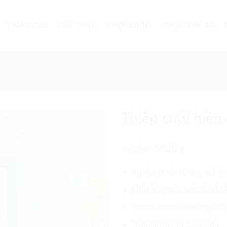
TRANG CHỦ
GIỚI THIỆU
THIỆP CƯỚI
THIỆP TÂN GIA
Thiệp cưới hiện
Giá
Giá
1.700
₫
1.500
₫
gốc
hiện
là:
tại
Áp dụng với số lượng trê
1.700 ₫.
là:
1.500 ₫.
Chất liệu giấy tiêu chuẩ
Thành phẩm: Thiệp gấp 3
Thời gian in từ 3-5 ngày