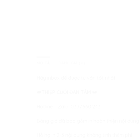
MÔ TẢ
ĐÁNH GIÁ (0)
Hãy inbox để được tư vấn tốt nhất:
👑
THIỆP CƯỚI ĐAN TÂM
👑
Hotline – Zalo:
0337.660.243
Bảng giá đã bao gồm in hoàn thiện nội dung
Hỗ hợ in 2-3 nội dung không tính thêm phí