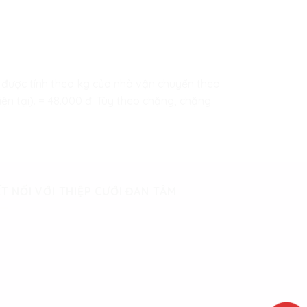
hip được tính theo kg của nhà vận chuyển theo
ện tại). = 48.000 đ. Tùy theo chặng, chặng
T NỐI VỚI THIỆP CƯỚI ĐAN TÂM