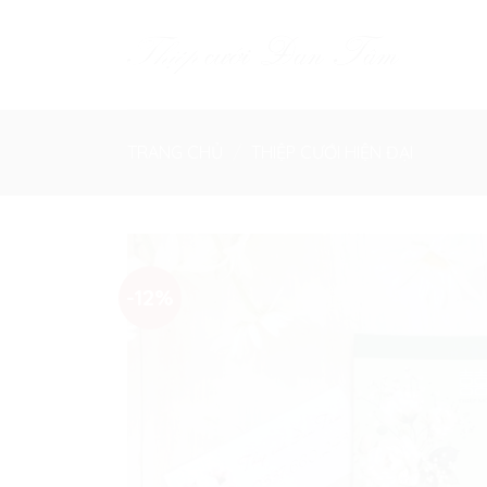
Skip
to
content
TRANG CHỦ
/
THIỆP CƯỚI HIỆN ĐẠI
-12%