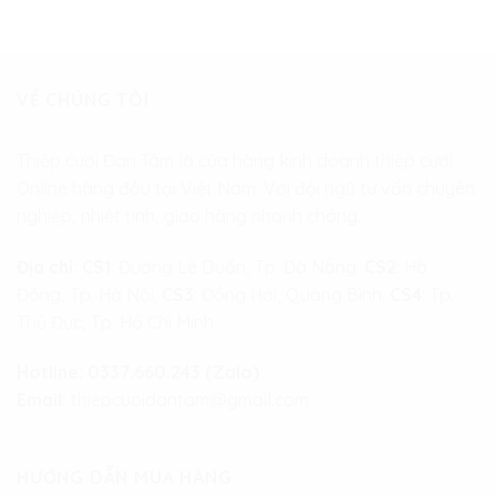
VỀ CHÚNG TÔI
Thiệp cưới Đan Tâm là cửa hàng kinh doanh thiệp cưới
Online hàng đầu tại Việt Nam. Với đội ngũ tư vấn chuyên
nghiệp, nhiệt tình, giao hàng nhanh chóng.
Địa chỉ:
CS1
: Đường Lê Duẩn, Tp. Đà Nẵng.
CS2
: Hà
Đông, Tp. Hà Nội.
CS3
: Đồng Hới, Quảng Bình.
CS4
: Tp.
Thủ Đức, Tp. Hồ Chí Minh
Hotline:
0337.660.243 (Zalo)
Email:
thiepcuoidantam@gmail.com
HƯỚNG DẪN MUA HÀNG