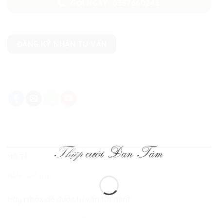
GỌI NGAY: 0337660243
ĐĂNG KÝ NHẬN TƯ VẤN
MÔ TẢ
ĐÁNH GIÁ (0)
Hãy inbox để được tư vấn tốt nhất: