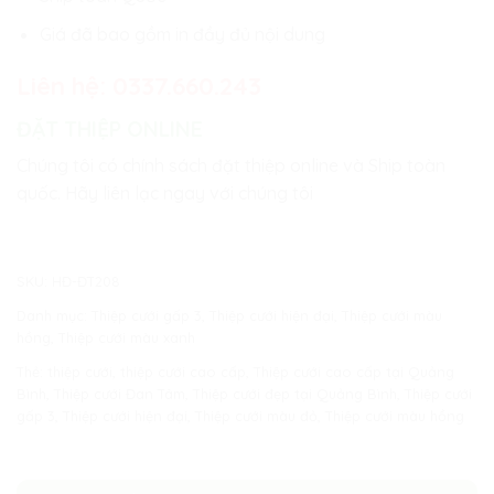
Giá đã bao gồm in đầy đủ nội dung
Liên hệ:
0337.660.243
ĐẶT THIỆP ONLINE
Chúng tôi có chính sách đặt thiệp online và Ship toàn
quốc. Hãy liên lạc ngay với chúng tôi
SKU:
HĐ-ĐT208
Danh mục:
Thiệp cưới gấp 3
,
Thiệp cưới hiện đại
,
Thiệp cưới màu
hồng
,
Thiệp cưới màu xanh
Thẻ:
thiệp cưới
,
thiệp cưới cao cấp
,
Thiệp cưới cao cấp tại Quảng
Bình
,
Thiệp cưới Đan Tâm
,
Thiệp cưới đẹp tại Quảng Bình
,
Thiệp cưới
gấp 3
,
Thiệp cưới hiện đại
,
Thiệp cưới màu đỏ
,
Thiệp cưới màu hồng