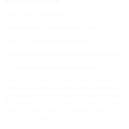
👑
THIỆP CƯỚI ĐAN TÂM
👑
Hotline – Zalo:
0337.660.243
Bảng giá đã bao gồm in hoàn thiện nội dung
Hỗ hợ in 2-3 nội dung không tính thêm phí
Duyệt nội dung online đến khi khách hài lòng mới chốt in
* Lưu ý:Giá trên chưa bao gồm phí vận chuyển
* Cách ước tính giá Ship: Lấy trọng lượng của mỗi thiệp
(0.016 kg) x số lượng Thiệp (cả ruột và vỏ). Phí ship được
tính theo kg của nhà vận chuyển theo từng trọng lượng
đơn hàngx 10.000đ. VD: 300 bộ = 0.016 kg x 300 thiệp =
4.8kg x 10.000đ/ kg (giá cước hiện tại). = 48.000 đ. Tùy
theo chặng, chặng gần giá có thể cao hơn hoặc thấp
hơn