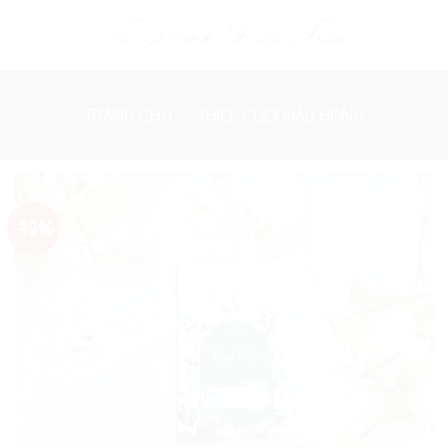
Skip
to
content
TRANG CHỦ
/
THIỆP CƯỚI MÀU HỒNG
-12%