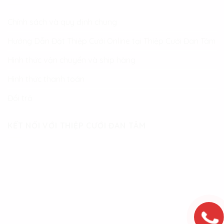
Chính sách và quy định chung
Hướng Dẫn Đặt Thiệp Cưới Online tại Thiệp Cưới Đan Tâm
Hình thức vận chuyển và ship hàng
Hình thức thanh toán
Đổi trả
KẾT NỐI VỚI THIỆP CƯỚI ĐAN TÂM