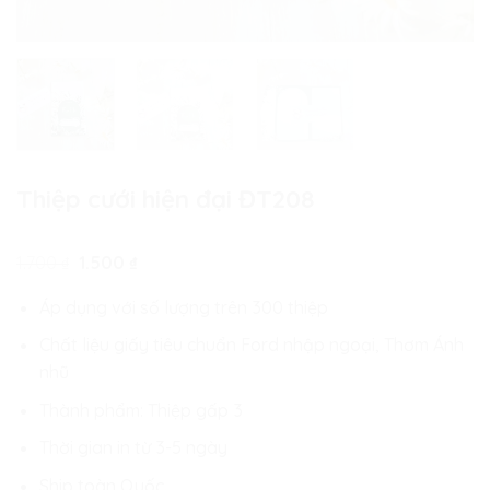
Thiệp cưới hiện đại ĐT208
Giá
Giá
1.700
₫
1.500
₫
gốc
hiện
là:
tại
Áp dụng với số lượng trên 300 thiệp
1.700 ₫.
là:
1.500 ₫.
Chất liệu giấy tiêu chuẩn Ford nhập ngoại, Thơm Ánh
nhũ
Thành phẩm: Thiệp gấp 3
Thời gian in từ 3-5 ngày
Ship toàn Quốc