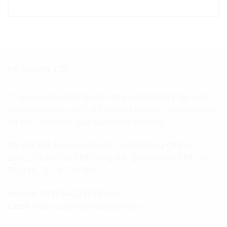
VỀ CHÚNG TÔI
Thiệp cưới Đan Tâm là cửa hàng kinh doanh thiệp cưới
Online hàng đầu tại Việt Nam. Với đội ngũ tư vấn chuyên
nghiệp, nhiệt tình, giao hàng nhanh chóng.
Địa chỉ:
CS1
: Đường Lê Duẩn, Tp. Đà Nẵng.
CS2
: Hà
Đông, Tp. Hà Nội.
CS3
: Đồng Hới, Quảng Bình.
CS4
: Tp.
Thủ Đức, Tp. Hồ Chí Minh
Hotline:
0337.660.243 (Zalo)
Email:
thiepcuoidantam@gmail.com