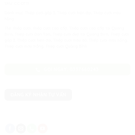
SKU:
CC-ĐT11
Danh mục:
Thiệp cưới gấp 3
,
Thiệp cưới hiện đại
,
Thiệp cưới màu
hồng
Thẻ:
thiệp cưới
,
thiệp cưới cao cấp
,
Thiệp cưới cao cấp tại Quảng
Bình
,
Thiệp cưới Đan Tâm
,
Thiệp cưới đẹp tại Quảng Bình
,
Thiệp cưới
gấp 3
,
Thiệp cưới hiện đại
,
Thiệp cưới màu đỏ
,
Thiệp cưới màu hồng
,
Thiệp cưới màu trắng
,
Thiệp cưới Quảng BÌnh
GỌI NGAY: 0337660243
ĐĂNG KÝ NHẬN TƯ VẤN