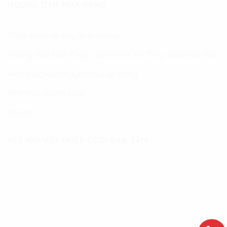
HƯỚNG DẪN MUA HÀNG
Chính sách và quy định chung
Hướng Dẫn Đặt Thiệp Cưới Online tại Thiệp Cưới Đan Tâm
Hình thức vận chuyển và ship hàng
Hình thức thanh toán
Đổi trả
KẾT NỐI VỚI THIỆP CƯỚI ĐAN TÂM