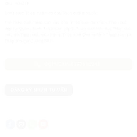
SKU:
HĐ-ĐT14
Danh mục:
Thiệp cưới hiện đại
,
Thiệp cưới màu đỏ
Thẻ:
thiệp cưới
,
thiệp cưới cao cấp
,
Thiệp cưới Đan Tâm
,
Thiệp cưới
đẹp tại Quảng Bình
,
Thiệp cưới gấp 3
,
Thiệp cưới hiện đại
,
Thiệp cưới
màu đỏ
,
Thiệp cưới màu trắng
,
Thiệp cưới Quảng BÌnh
,
Thiệp tân gia
,
Thiệp tân gia Quảng Bình
GỌI NGAY: 0337660243
ĐĂNG KÝ NHẬN TƯ VẤN