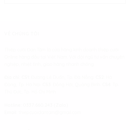
VỀ CHÚNG TÔI
Thiệp cưới Đan Tâm là cửa hàng kinh doanh thiệp cưới
Online hàng đầu tại Việt Nam. Với đội ngũ tư vấn chuyên
nghiệp, nhiệt tình, giao hàng nhanh chóng.
Địa chỉ:
CS1
: Đường Lê Duẩn, Tp. Đà Nẵng.
CS2
: Hà
Đông, Tp. Hà Nội.
CS3
: Đồng Hới, Quảng Bình.
CS4
: Tp.
Thủ Đức, Tp. Hồ Chí Minh
Hotline:
0337.660.243 (Zalo)
Email:
thiepcuoidantam@gmail.com