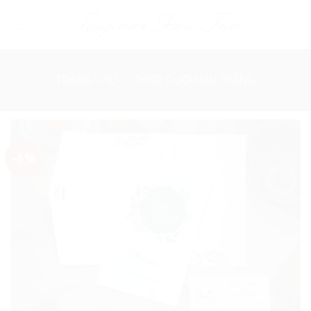
Skip
to
content
TRANG CHỦ
/
THIỆP CƯỚI MÀU TRẮNG
-6%