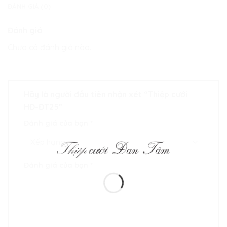
ĐÁNH GIÁ (0)
Đánh giá
Chưa có đánh giá nào.
Hãy là người đầu tiên nhận xét “Thiệp cưới
HĐ-ĐT25”
Đánh giá của bạn
*
Đánh giá của bạn
*