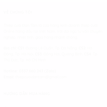
VỀ CHÚNG TÔI
Thiệp cưới Đan Tâm là cửa hàng kinh doanh thiệp cưới
Online hàng đầu tại Việt Nam. Với đội ngũ tư vấn chuyên
nghiệp, nhiệt tình, giao hàng nhanh chóng.
Địa chỉ:
CS1
: Đường Lê Duẩn, Tp. Đà Nẵng.
CS2
: Hà
Đông, Tp. Hà Nội.
CS3
: Đồng Hới, Quảng Bình.
CS4
: Tp.
Thủ Đức, Tp. Hồ Chí Minh
Hotline:
0337.660.243 (Zalo)
Email:
thiepcuoidantam@gmail.com
HƯỚNG DẪN MUA HÀNG