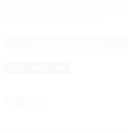
Thẻ:
Tân gia Quảng Bình
,
thiệp cưới
,
thiệp cưới cao cấp
,
Thiệp cưới
đẹp tại Quảng Bình
,
Thiệp cưới gấp 3
,
Thiệp cưới hiện đại
,
Thiệp cưới
màu đỏ
,
Thiệp cưới màu trắng
,
Thiệp cưới phòng bì
,
Thiệp cưới
Quảng BÌnh
,
Thiệp tân gia
,
Thiệp tân gia Quảng Bình
GỌI NGAY: 0337660243
ĐĂNG KÝ NHẬN TƯ VẤN