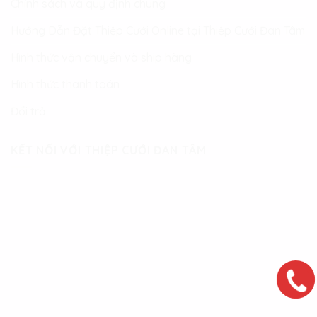
Chính sách và quy định chung
Hướng Dẫn Đặt Thiệp Cưới Online tại Thiệp Cưới Đan Tâm
Hình thức vận chuyển và ship hàng
Hình thức thanh toán
Đổi trả
KẾT NỐI VỚI THIỆP CƯỚI ĐAN TÂM