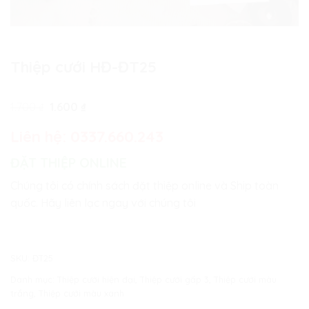
Thiệp cưới HĐ-ĐT25
Giá
Giá
1.700
₫
1.600
₫
gốc
hiện
là:
tại
Liên hệ:
0337.660.243
1.700 ₫.
là:
1.600 ₫.
ĐẶT THIỆP ONLINE
Chúng tôi có chính sách đặt thiệp online và Ship toàn
quốc. Hãy liên lạc ngay với chúng tôi
SKU:
ĐT25
Danh mục:
Thiệp cưới hiện đại
,
Thiệp cưới gấp 3
,
Thiệp cưới màu
trắng
,
Thiệp cưới màu xanh